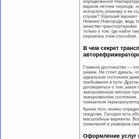
определенной температуре.
жарком летнем периоде, но
испортить упаковку и ее с
случае? Хороший вариант 
Нижнем Новгороде, ведь та
качество транспортировки.
только о том, где найти т
перевозок этим способом.
В чем секрет транс
авторефрижератор
Главное достоинство — эт
режим. Не стоит думать, ч
идеальном состоянии даже
пребывания в пути. Другое
договориться о том, какая
замороженную мясную прод
замороженном состоянии, а
показателя терморегулято
Кроме того, можно опреде
средства. Сегодня есть об
масштабные варианты. Все
пожеланий и размеров сам
Оформление услуг 