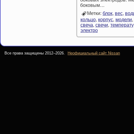
боковым…
Метки:
блок
,
вес
,
вод
кольцо
,
корпус
,
модели
свеча
,
свечи
,
температу
электро
Все права защищены 2012–
2026.
Неофициальный сайт Nissan