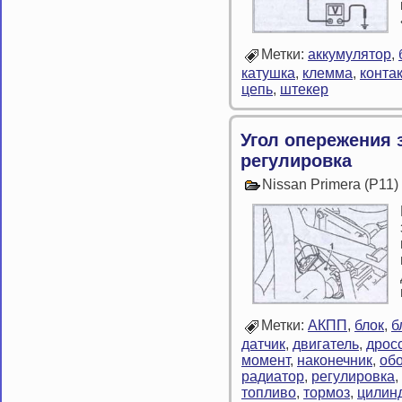
Метки:
аккумулятор
,
катушка
,
клемма
,
контак
цепь
,
штекер
Угол опережения 
регулировка
Nissan Primera (P11
Метки:
АКПП
,
блок
,
б
датчик
,
двигатель
,
дрос
момент
,
наконечник
,
об
радиатор
,
регулировка
,
топливо
,
тормоз
,
цилин