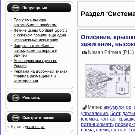
Популярные
Раздел ‘Система
Проблема выбора
автомобиля с пробегом
Летние шины Cordiant Sport 3
с успехом прошли еще одни
Описание, крышк
независимые испытания
зажигания, высо
Защита автомобиля с
накладками на пороги и
Nissan Primera (P11
бампер
Авиаперевозки груза по
России
Реклама на дорожных знаках:
правила размещения и
изготовления
Реклама:
Метки:
аккумулятор
,
управления
,
болт
,
датчи
Смотрите также:
клемма
,
контакт
,
крышк
потенциометр
,
проверк
Купить
упаковщик
свеча
,
свечи
,
сигнал
,
со