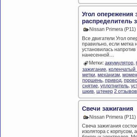
Угол опережения 
распределитель 
Nissan Primera (P11
Все двигатели Угол оп
правильно, если метка 
установилась напротив
нанесенной…
Метки:
аккумулятор
,
зажигание
,
коленчатый
метки
,
механизм
,
момен
поршень
,
привод
,
пров
снятие
,
уплотнитель
,
ус
шкив
,
штекер
2 отзывов
Свечи зажигания
Nissan Primera (P11
Свеча зажигания состои
изолятора с корпусом, а
боковых электродов. М