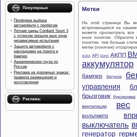
Популярные
Метки
Проблема выбора
На этой странице Вы ви
автомобиля с пробегом
встречающиеся на нашем 
Летние шины Cordiant Sport 3
можете просмотреть все 
с успехом прошли еще одни
иное понятие. Обратите 
независимые испытания
понятии, тем больше стате
Защита автомобиля с
метки (понятия) отсортир
накладками на пороги и
В
АКПП
API
бампер
ACEA
DOHC
аккумулятор
Авиаперевозки груза по
России
Реклама на дорожных знаках:
бе
бампер
бегунок
правила размещения и
изготовления
управления
б
брызговик
буксировка
Реклама:
вес
вентиляция
впр
вольтметр
в
выключатель
герм
генератор