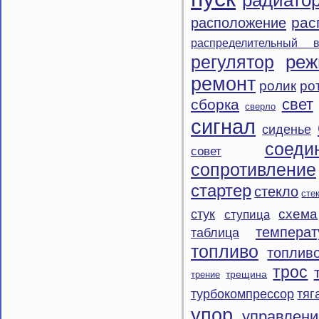
рас
расположение
распределительный в
регулятор
ре
ремонт
ролик
ро
свет
сборка
сверло
сигнал
сиденье
соеди
совет
сопротивление
стартер
стекло
сте
схема
стук
ступица
температ
таблица
топливо
топлив
трос
трещина
трение
турбокомпрессор
тяг
упор
управлени