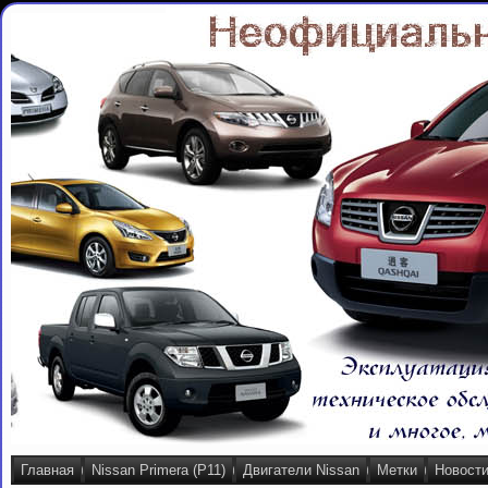
Главная
Nissan Primera (P11)
Двигатели Nissan
Метки
Новост