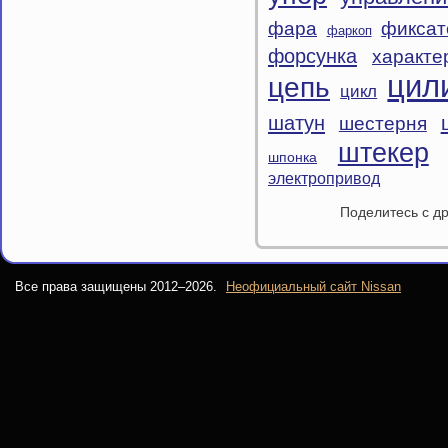
фара
фиксат
фаркоп
форсунка
характе
цил
цепь
цикл
шатун
шестерня
штекер
шпонка
электропривод
Поделитесь с др
Все права защищены 2012–
2026.
Неофициальный сайт Nissan