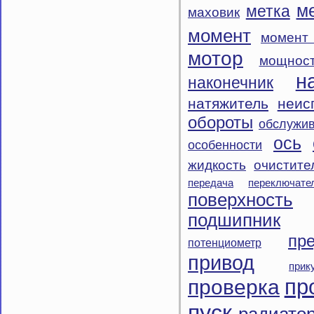
м
метка
маховик
момент
момент
мотор
мощнос
н
наконечник
натяжитель
неис
обороты
обслужи
ось
особенности
жидкость
очистите
передача
переключате
поверхность
подшипник
пр
потенциометр
привод
прик
пр
проверка
пуск
радиато