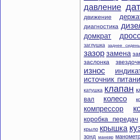
да
давление
держа
движение
дизе
диагностика
дрос
домкрат
заглушка
заднее сидень
зазор
замена
за
заслонка
звездоч
износ
индика
источник питан
клапан
к
катушка
колесо
вал
к
к
компрессор
коробка передач
ку
крышка
крыло
зонд
маномет
маневр