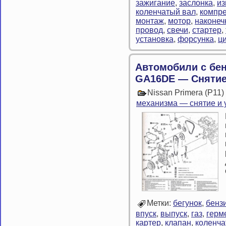
зажигание
,
заслонка
,
из
коленчатый вал
,
компр
монтаж
,
мотор
,
наконеч
провод
,
свечи
,
стартер
,
установка
,
форсунка
,
ц
Автомобили с бе
GA16DE — Сняти
Nissan Primera (P11
механизма — снятие и 
Метки:
бегунок
,
бенз
впуск
,
выпуск
,
газ
,
герм
картер
,
клапан
,
коленча