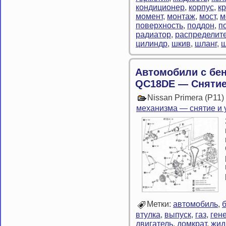
кондиционер
,
корпус
,
к
момент
,
монтаж
,
мост
,
м
поверхность
,
поддон
,
п
радиатор
,
распределит
цилиндр
,
шкив
,
шланг
,
ш
Автомобили с бе
QC18DE — Сняти
Nissan Primera (P11
механизма — снятие и 
Метки:
автомобиль
,
втулка
,
выпуск
,
газ
,
ген
двигатель
,
домкрат
,
жид