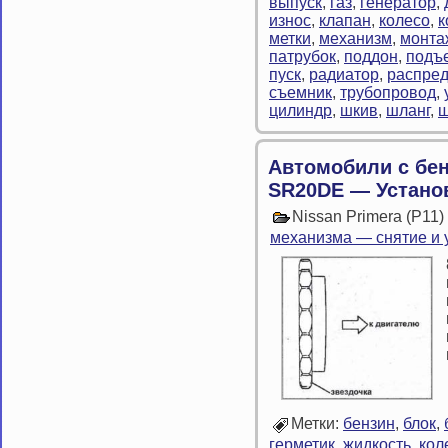
выпуск
,
газ
,
генератор
,
износ
,
клапан
,
колесо
,
к
метки
,
механизм
,
монта
патрубок
,
поддон
,
подъ
пуск
,
радиатор
,
распред
съемник
,
трубопровод
,
цилиндр
,
шкив
,
шланг
,
ш
Автомобили с бе
SR20DE — Устано
Nissan Primera (P11
механизма — снятие и 
Метки:
бензин
,
блок
,
герметик
,
жидкость
,
кол