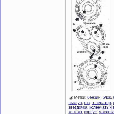
Метки:
бензин
,
блок
,
выступ
,
газ
,
генератор
,
звездочка
,
коленчатый 
контакт
,
корпус
,
маслоз