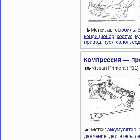
Метки:
автомобиль
,
кондиционер
,
корпус
,
ку
привод
,
пуск
,
салон
,
се
Компрессия — пр
Nissan Primera (P11
Метки:
аккумулятор
,
давление
,
двигатель
,
д