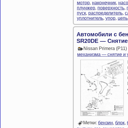
мотор
,
наконечник
,
нас
плунжер
,
поверхность
,
пуск
,
распределитель
,
с
уплотнитель
,
упор
,
цепь
Автомобили с бе
SR20DE — Снятие
Nissan Primera (P11
механизма — снятие и 
Метки:
бензин
,
блок
,