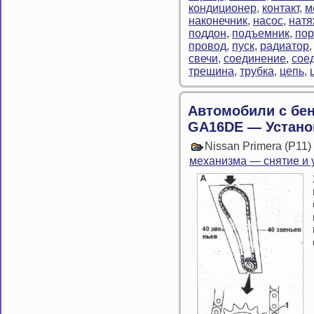
кондиционер
,
контакт
,
м
наконечник
,
насос
,
натя
поддон
,
подъемник
,
по
провод
,
пуск
,
радиатор
свечи
,
соединение
,
сое
трещина
,
трубка
,
цепь
,
Автомобили с бе
GA16DE — Устано
Nissan Primera (P11
механизма — снятие и 