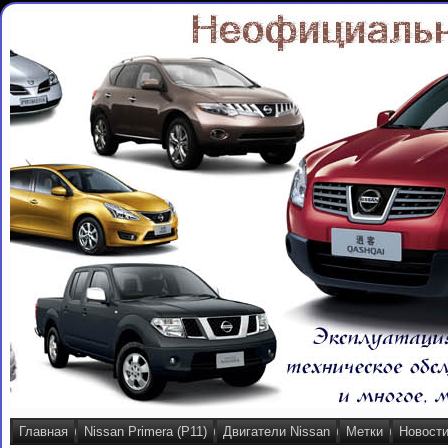
Главная
Nissan Primera (P11)
Двигатели Nissan
Метки
Новост