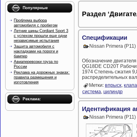
Популярные
Раздел ‘Двигате
Проблема выбора
автомобиля с пробегом
Летние шины Cordiant Sport 3
с успехом прошли еще одни
Спецификации
независимые испытания
Nissan Primera (P11
Защита автомобиля с
накладками на пороги и
бампер
Обозначение двигате
Авиаперевозки груза по
QG18DE CD20T Рабочий 
России
1974 Степень сжатия 9,8
Реклама на дорожных знаках:
распределительных вал
правила размещения и
изготовления
Метки:
впрыск
,
клап
система
,
цилиндр
Реклама:
Идентификация а
Nissan Primera (P11