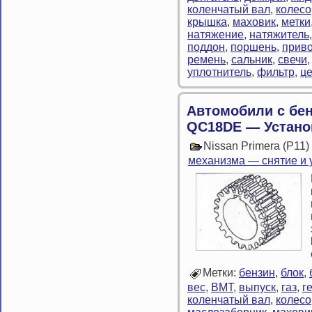
коленчатый вал
,
колесо
крышка
,
маховик
,
метки
натяжение
,
натяжитель
поддон
,
поршень
,
прив
ремень
,
сальник
,
свечи
уплотнитель
,
фильтр
,
ц
Автомобили с бе
QC18DE — Устано
Nissan Primera (P11
механизма — снятие и 
Метки:
бензин
,
блок
,
вес
,
ВМТ
,
выпуск
,
газ
,
г
коленчатый вал
,
колесо