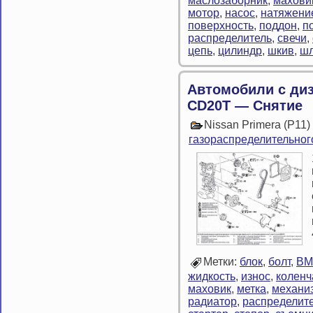
маслозаборник
,
махови
мотор
,
насос
,
натяжени
поверхность
,
поддон
,
п
распределитель
,
свечи
,
цепь
,
цилиндр
,
шкив
,
шл
Автомобили с ди
CD20T — Снятие
Nissan Primera (P11
газораспределительног
Метки:
блок
,
болт
,
ВМ
жидкость
,
износ
,
коленч
маховик
,
метка
,
механи
радиатор
,
распределит