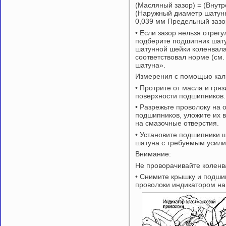
(Масляный зазор) = (Внут
(Наружный диаметр шатунн
0,039 мм Предельный зазо
• Если зазор нельзя отрег
подберите подшипник шату
шатунной шейки коленвала
соответствовал норме (см
шатуна».
Измерения с помощью кал
• Протрите от масла и гря
поверхности подшипников.
• Разрежьте проволоку на 
подшипников, уложите их в
на смазочные отверстия.
• Установите подшипники ш
шатуна с требуемым усили
Внимание:
Не проворачивайте коленв
• Снимите крышку и подши
проволоки индикатором на 