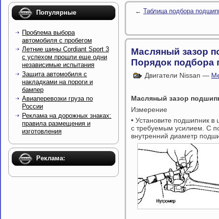
←
Таблица подбора подшип
Популярные
Проблема выбора
автомобиля с пробегом
Летние шины Cordiant Sport 3
Масляный зазор п
с успехом прошли еще одни
Порядок подбора 
независимые испытания
Защита автомобиля с
Двигатели Nissan —
Ме
накладками на пороги и
бампер
Масляный зазор подшип
Авиаперевозки груза по
России
Измерение
Реклама на дорожных знаках:
• Установите подшипник в 
правила размещения и
с требуемым усилием. С 
изготовления
внутренний диаметр подши
Реклама: