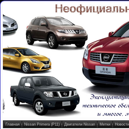
Главная
Nissan Primera (P11)
Двигатели Nissan
Метки
Новост