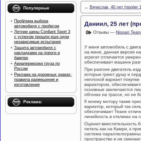
←
Вячеслав, 40 лет (пробег 
Популярные
Проблема выбора
Даниил, 25 лет (пр
автомобиля с пробегом
Летние шины Cordiant Sport 3
Отзывы —
Nissan Tean
с успехом прошли еще одни
независимые испытания
У меня автомобиль с двига
Защита автомобиля с
на меня, данная версия н
накладками на пороги и
агрегат отличается умере
бампер
обеспечивает машине разго
Авиаперевозки груза по
России
При разгоне двигатель изд
которые греют душу и сер
Реклама на дорожных знаках:
неплохой вариант покупки 
правила размещения и
вариатором, обеспечивает
изготовления
основные заключаются лиш
обгонах на трассе, но не б
К моему мотору также при
Реклама:
вариатор, который так силь
обеспечивает Теане отлич
линейность в откликах на г
Оценил вместительность б
петель как на Камри, к пр
система параллелограмных
пространство и не сминают