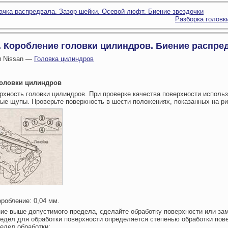
ачка распредвала. Зазор шейки. Осевой люфт. Биение звездочки
Разборка головк
. Коробление головки цилиндров. Биение распре
и Nissan —
Головка цилиндров
головки цилиндров
рхность головки цилиндров. При проверке качества поверхности исполь
ые щупы. Проверьте поверхность в шести положениях, показанных на ри
робление: 0,04 мм.
ие выше допустимого предела, сделайте обработку поверхности или зам
едел для обработки поверхности определяется степенью обработки пов
едел обработки: