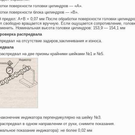
отки поверхности головки цилиндров — «А».
отки поверхности блока цилиндров — «В».
предел: А+В = 0,07 мм После обработки поверхности головки цилиндро
л свободно вращается вручную. Если ощущается сопротивление, голов
менить. Номинальная высота головки цилиндров: 153,9 — 154,1 мм
роверка распредвала
предвал на отсутствие задиров,заклинивания и износа.
редвала
 распредвал на две призмы крайними шейками №1 и №5.
 наконечник индикатора перпендикулярно на шейку №3.
 распредвал в одном направлении от руки, снимите показания.
мальное показание индикатора): не более 0,02 мм