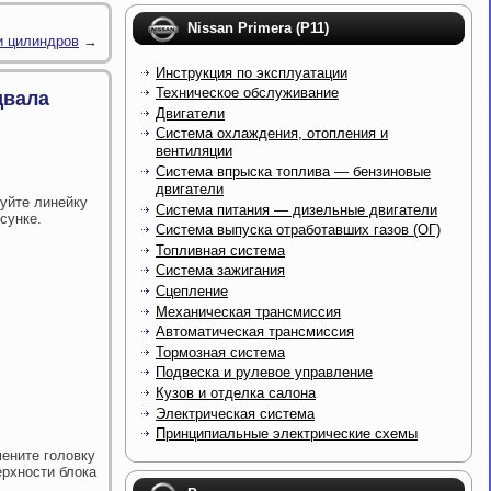
Nissan Primera (P11)
и цилиндров
→
Инструкция по эксплуатации
Техническое обслуживание
двала
Двигатели
Система охлаждения, отопления и
вентиляции
Система впрыска топлива — бензиновые
двигатели
зуйте линейку
Система питания — дизельные двигатели
сунке.
Система выпуска отработавших газов (ОГ)
Топливная система
Система зажигания
Сцепление
Механическая трансмиссия
Автоматическая трансмиссия
Тормозная система
Подвеска и рулевое управление
Кузов и отделка салона
Электрическая система
Принципиальные электрические схемы
ените головку
ерхности блока