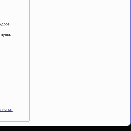
ндров.
твуясь
онечник
,