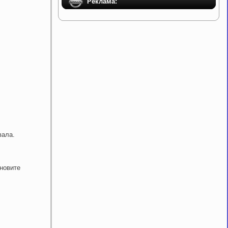
Реклама:
вала.
ановите