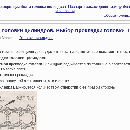
еформации болта головки цилиндров. Проверка расхождения между бло
и головкой
Сборка головк
а головки цилиндров. Выбор прокладки головки 
и Nissan —
Головка цилиндров
овкой головки цилиндров удалите остатки герметика со всех контактных 
адки головки цилиндров
емая прокладка головки цилиндров подбирается по толщине в соответст
писанной ниже.
 только прокладка:
прокладку той же толщины, что и снятая.
кладки маркируется количеством отверстий с ее правой стороны.