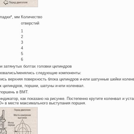
ладки*, мм
Количество
отверстий
1
2
3
4
5
6
ри затянутых болтах головки цилиндров
ровались/менялись следующие компоненты:
ись верхняя поверхность блока цилиндров и-или шатунные шейки колен
к цилиндров, поршни, шатуны и-или коленвал.
 поршень в ВМТ.
 индикатор, как показано на рисунке. Постепенно крутите коленвал и уст
О» в месте максимального выступания поршня.