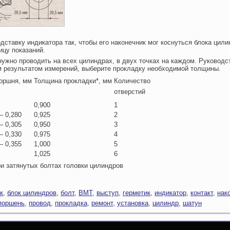
одставку индикатора так, чтобы его наконечник мог коснуться блока цили
ицу показаний.
нужно проводить на всех цилиндрах, в двух точках на каждом. Руководс
 результатом измерений, выберите прокладку необходимой толщины.
оршня, мм
Толщина прокладки*, мм
Количество
отверстий
0,900
1
— 0,280
0,925
2
— 0,305
0,950
3
— 0,330
0,975
4
— 0,355
1,000
5
1,025
6
ри затянутых болтах головки цилиндров
к
,
блок цилиндров
,
болт
,
ВМТ
,
выступ
,
герметик
,
индикатор
,
контакт
,
нак
поршень
,
провод
,
прокладка
,
ремонт
,
установка
,
цилиндр
,
шатун