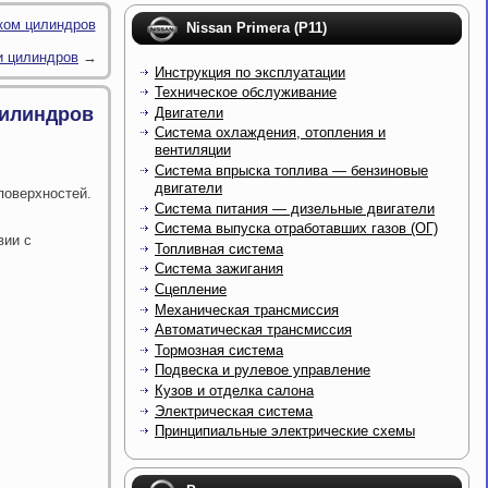
ком цилиндров
Nissan Primera (P11)
и цилиндров
→
Инструкция по эксплуатации
Техническое обслуживание
цилиндров
Двигатели
Система охлаждения, отопления и
вентиляции
Система впрыска топлива — бензиновые
двигатели
поверхностей.
Система питания — дизельные двигатели
Система выпуска отработавших газов (ОГ)
вии с
Топливная система
Система зажигания
Сцепление
Механическая трансмиссия
Автоматическая трансмиссия
Тормозная система
Подвеска и рулевое управление
Кузов и отделка салона
Электрическая система
Принципиальные электрические схемы