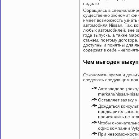
неделю.
Обращаясь в специализиро
существенно экономит фин
имеет возможность узнать
автомобиля Nissan. Так, к
любых автомобилей, вне за
года выпуска, а также мар
стажем, поэтому договора,
доступны и понятны для л
содержат в себе «непонят
Чем выгоден выкуп
Сэкономить время и деньги
следовать следующим пош
Автовладелец заходи
markam/nissan-nisa
Оставляет заявку 
Дождаться консуль
предварительные п
происходить не тол
Чтобы окончательно
офис компании Vyky
При невозможности