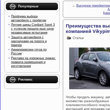
←
Выгодное приобретени
Популярные
А
Каки
Проблема выбора
автомобиля с пробегом
Летние шины Cordiant Sport 3
Преимущества вык
с успехом прошли еще одни
компанией Vikypim
независимые испытания
Защита автомобиля с
Статьи
накладками на пороги и
бампер
Авиаперевозки груза по
России
Реклама на дорожных знаках:
правила размещения и
изготовления
Реклама:
Чтобы продать машину, ав
множество разнообразных п
платежеспособного покупа
инстанций для продажи са