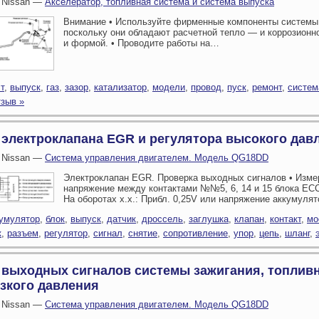
 Nissan —
Акселератор, топливная система и система выпуска
Внимание • Используйте фирменные компоненты системы
поскольку они обладают расчетной тепло — и коррозионн
и формой. • Проводите работы на…
т
,
выпуск
,
газ
,
зазор
,
катализатор
,
модели
,
провод
,
пуск
,
ремонт
,
систем
тзыв »
 электроклапана EGR и регулятора высокого дав
 Nissan —
Система управления двигателем. Модель QG18DD
Электроклапан EGR. Проверка выходных сигналов • Изме
напряжение между контактами №№5, 6, 14 и 15 блока EC
На оборотах х.х.: Прибл. 0,25V или напряжение аккумуля
умулятор
,
блок
,
выпуск
,
датчик
,
дроссель
,
заглушка
,
клапан
,
контакт
,
мо
к
,
разъем
,
регулятор
,
сигнал
,
снятие
,
сопротивление
,
упор
,
цепь
,
шланг
,
 выходных сигналов системы зажигания, топлив
изкого давления
 Nissan —
Система управления двигателем. Модель QG18DD