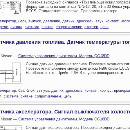
Проверка выходных сигналов • При помощи осциллографа
форму сигнала на контактах №№12, 20, 21 и 30 блока уп
ECCS. Стандартная проверка: При помощи тестера…
елератор
,
блок
,
выпуск
,
давление
,
датчик
,
дроссель
,
звук
,
контакт
,
насо
реле
,
сигнал
,
система
,
снятие
,
сопротивление
,
стартер
,
цепь
тчика давления топлива. Датчик температуры то
 Nissan —
Система управления двигателем. Модель QG18DD
Сигнал датчика давления топлива. Проверка входного сиг
Проверьте напряжение между контактом №86 блока ECCS
На оборотах х.х.: Прибл. 2,6V В случае неисправности…
елератор
,
бак
,
блок
,
выпуск
,
датчик
,
дроссель
,
контакт
,
корпус
,
проверка
л
,
система
,
снятие
,
сопротивление
,
цепь
тчика акселератора. Сигнал выключателя холост
 Nissan —
Система управления двигателем. Модель QG18DD
Сигнал датчика акселератора. Проверка входного сигнала