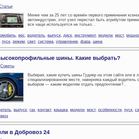
Статьи
Менее чем за 25 лет со времён первого применения ксен
автоиндустрии, этот узел перестал быть атрибутом преми
все чаще используется не только…
томобиль
,
вес
,
водитель
,
выпуск
,
диск
,
инструмент
,
модели
,
мост
,
мощно
,
пуск
,
режим
,
свет
,
система
,
управление
,
фара
,
шина
 высокопрофильные шины. Какие выбрать?
—
Советы
Выбирая, какие купить шины Гудиер на этом сайте или в
специализированном месте, наверняка каждый водитель с
выбором — каким моделям отдать предпочтение?…
дитель
,
выпуск
,
газ
,
контакт
,
крышка
,
модели
,
мост
,
особенности
,
пуск
,
с
рмоз
ели в Добровоз 24