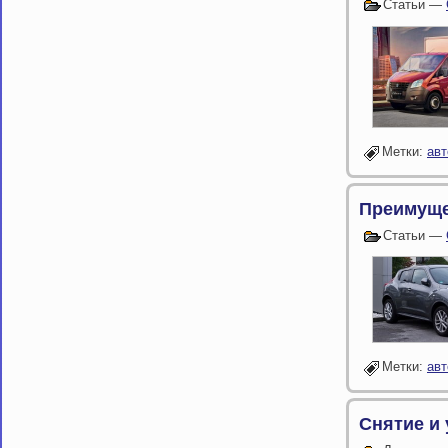
Статьи —
Метки:
ав
Преимущес
Статьи —
Метки:
ав
Снятие и