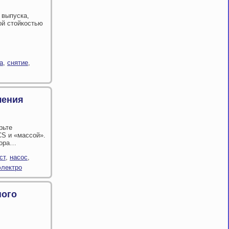
 выпуска,
ой стойкостью
а
,
снятие
,
ления
рьте
CS и «массой».
тора…
ст
,
насос
,
электро
ного