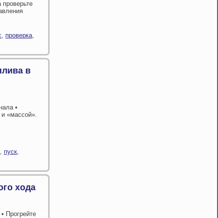
 проверьте
равления
с
,
проверка
,
плива в
нала •
 и «массой».
,
пуск
,
ого хода
 • Прогрейте