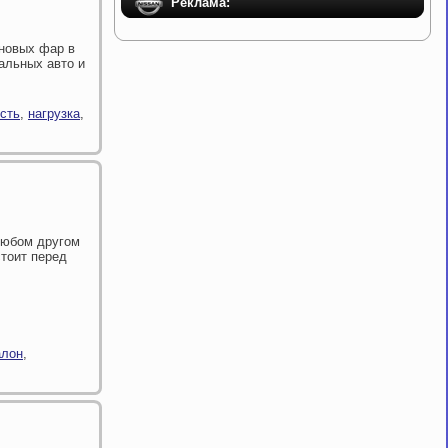
Реклама:
оновых фар в
альных авто и
сть
,
нагрузка
,
 любом другом
тоит перед
алон
,