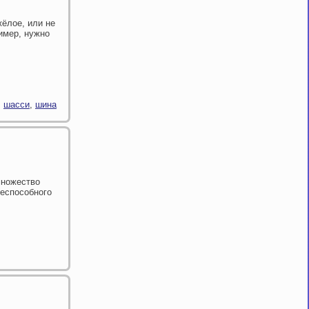
жёлое, или не
имер, нужно
,
шасси
,
шина
множество
жеспособного