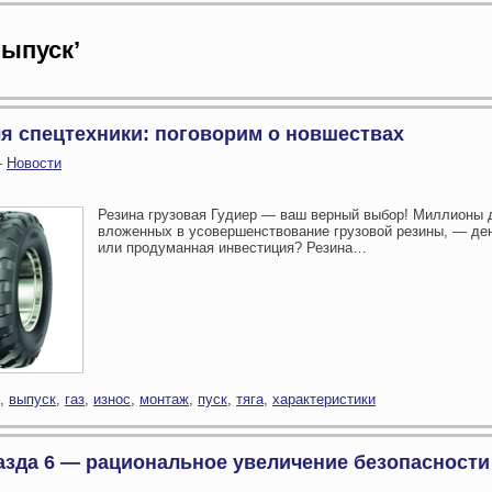
выпуск’
ля спецтехники: поговорим о новшествах
—
Новости
Резина грузовая Гудиер — ваш верный выбор! Миллионы 
вложенных в усовершенствование грузовой резины, — ден
или продуманная инвестиция? Резина…
,
выпуск
,
газ
,
износ
,
монтаж
,
пуск
,
тяга
,
характеристики
азда 6 — рациональное увеличение безопасности