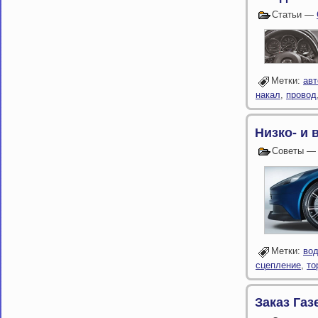
Статьи —
Метки:
ав
накал
,
провод
Низко- и
Советы 
Метки:
во
сцепление
,
то
Заказ Газ