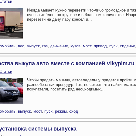
Статьи
Иногда бывает нужно перевезти что-либо громоздкое и тя
очень тяжёлое, но хрупкое и в большом количестве. Напр
перевезти на дачу пару кресел и…
томобиль
,
вес
,
выпуск
,
газ
,
движение
,
кузов
,
мост
,
привод
,
пуск
,
сиденье
тва выкупа авто вместе с компанией Vikypim.ru
Статьи
Чтобы продать машину, автовладельцу придется пройти 
разнообразных процедур. Так, не секрет, что найти плате
покупателя, посетить ряд необходимых…
томобиль
,
выпуск
,
мост
,
пуск
,
режим
,
сход
 установка системы выпуска