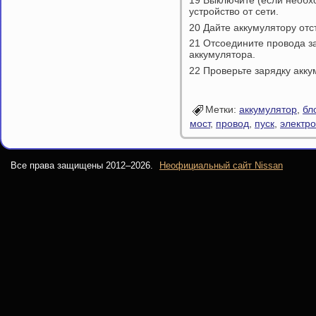
19 Выключите (если необх
устройство от сети.
20 Дайте аккумулятору отс
21 Отсоедините провода з
аккумулятора.
22 Проверьте зарядку акку
Метки:
аккумулятор
,
бл
мост
,
провод
,
пуск
,
электро
Все права защищены 2012–
2026.
Неофициальный сайт Nissan