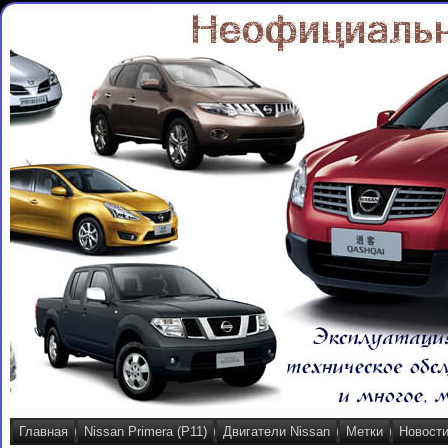
Главная
Nissan Primera (P11)
Двигатели Nissan
Метки
Новост