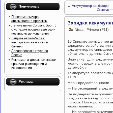
←
Аккумуляторная батарея 
Популярные
Стартер — 
Проблема выбора
автомобиля с пробегом
Зарядка аккумуля
Летние шины Cordiant Sport 3
Nissan Primera (P11) 
с успехом прошли еще одни
независимые испытания
Защита автомобиля с
10 Снимите аккумулятор д
накладками на пороги и
зарядного устройства или 
бампер
аккумулятор не снимается
Авиаперевозки груза по
обязательно должны быть 
России
Внимание! Если аккумулят
Реклама на дорожных знаках:
можно повредить электрон
правила размещения и
автомобиля.
изготовления
Температура электролита 
+10*С.
Реклама:
Меры предосторожности
— Не отсоединяйте аккуму
Не подвергайте аккумулято
соединяйте между собой по
полюса. При коротком зам
может лопнуть.
— Не освещайте аккумулят