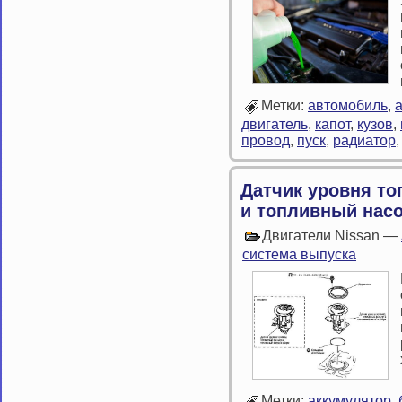
Метки:
автомобиль
,
двигатель
,
капот
,
кузов
,
провод
,
пуск
,
радиатор
Датчик уровня т
и топливный нас
Двигатели Nissan —
система выпуска
Метки:
аккумулятор
,