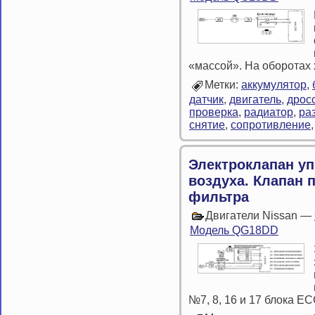
«массой». На оборотах 
Метки:
аккумулятор
,
датчик
,
двигатель
,
дрос
проверка
,
радиатор
,
ра
снятие
,
сопротивление
Электроклапан у
воздуха. Клапан 
фильтра
Двигатели Nissan —
Модель QG18DD
№7, 8, 16 и 17 блока E