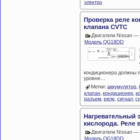
электро
Проверка реле ко
клапана CVTC
Двигатели Nissan —
Модель QG18DD
кондиционера должны 
уровне…
Метки:
аккумулятор
,
клапан
,
кондиционер
,
к
разъем
,
реле
,
сигнал
,
с
Нагревательный 
кислорода. Реле 
Двигатели Nissan —
Модель QG18DD