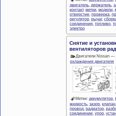
двигатель
,
держатель
,
з
контакт
,
метки
,
модели
,
отверстие
,
проверка
,
п
регулятор
,
рычаг
,
сборк
соединения
,
топливо
,
т
электро
Снятие и установ
вентиляторов рад
Двигатели Nissan —
охлаждения двигателя
Метки:
аккумулятор
,
жидкость
,
зазор
,
клапан
провод
,
радиатор
,
разб
соединение
,
упор
,
уста