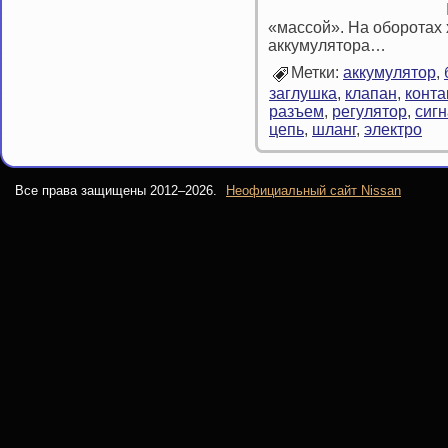
«массой». На оборотах 
аккумулятора…
Метки:
аккумулятор
,
заглушка
,
клапан
,
конта
разъем
,
регулятор
,
сиг
цепь
,
шланг
,
электро
Все права защищены 2012–
2026.
Неофициальный сайт Nissan