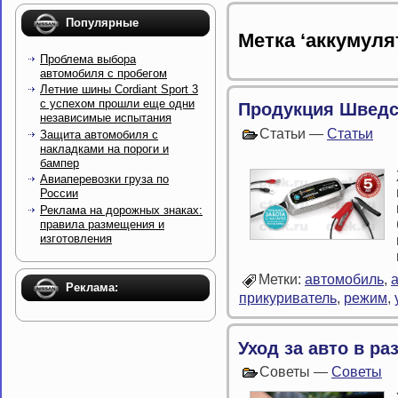
Популярные
Метка ‘аккумуля
Проблема выбора
автомобиля с пробегом
Летние шины Cordiant Sport 3
с успехом прошли еще одни
Продукция Шведс
независимые испытания
Статьи —
Статьи
Защита автомобиля с
накладками на пороги и
бампер
Авиаперевозки груза по
России
Реклама на дорожных знаках:
правила размещения и
изготовления
Метки:
автомобиль
,
Реклама:
прикуриватель
,
режим
,
Уход за авто в ра
Советы —
Советы