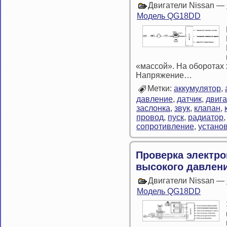
Двигатели Nissan —
Модель QG18DD
«массой». На оборотах х
Напряжение…
Метки:
аккумулятор
,
давление
,
датчик
,
двига
заслонка
,
звук
,
клапан
,
провод
,
пуск
,
радиатор
сопротивление
,
устано
Проверка электро
высокого давлен
Двигатели Nissan —
Модель QG18DD