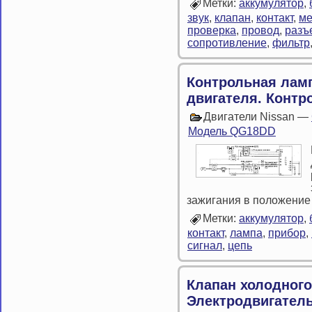
Метки:
аккумулятор
,
звук
,
клапан
,
контакт
,
ме
проверка
,
провод
,
разъ
сопротивление
,
фильтр
Контрольная лам
двигателя. Контр
Двигатели Nissan —
Модель QG18DD
зажигания в положение
Метки:
аккумулятор
,
контакт
,
лампа
,
прибор
,
сигнал
,
цепь
Клапан холодного
Электродвигател