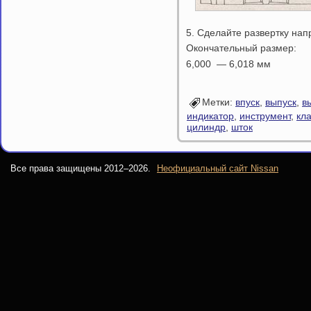
5. Сделайте развертку на
Окончательный размер:
6,000 — 6,018 мм
Метки:
впуск
,
выпуск
,
в
индикатор
,
инструмент
,
кл
цилиндр
,
шток
Все права защищены 2012–
2026.
Неофициальный сайт Nissan