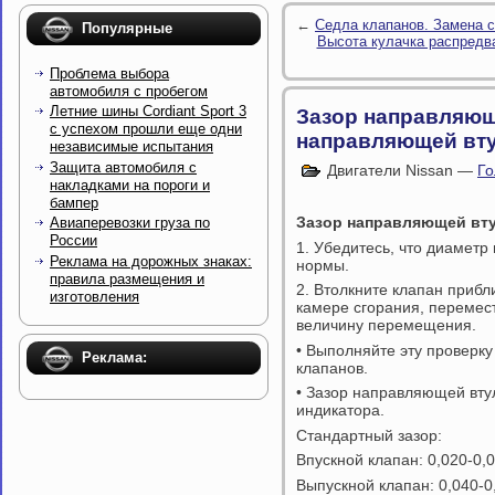
←
Седла клапанов. Замена с
Популярные
Высота кулачка распредв
Проблема выбора
автомобиля с пробегом
Летние шины Cordiant Sport 3
Зазор направляющ
с успехом прошли еще одни
направляющей вту
независимые испытания
Защита автомобиля с
Двигатели Nissan —
Го
накладками на пороги и
бампер
Зазор направляющей вту
Авиаперевозки груза по
России
1. Убедитесь, что диаметр
Реклама на дорожных знаках:
нормы.
правила размещения и
2. Втолкните клапан прибл
изготовления
камере сгорания, перемест
величину перемещения.
• Выполняйте эту проверк
Реклама:
клапанов.
• Зазор направляющей втул
индикатора.
Стандартный зазор:
Впускной клапан: 0,020-0,
Выпускной клапан: 0,040-0