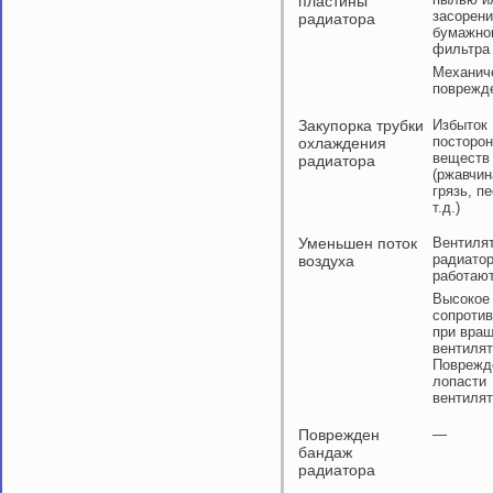
пластины
засорен
радиатора
бумажно
фильтра
Механич
поврежд
Закупорка трубки
Избыток
посторо
охлаждения
веществ
радиатора
(ржавчин
грязь, пе
т.д.)
Уменьшен поток
Вентиля
радиатор
воздуха
работаю
Высокое
сопроти
при вра
вентиля
Поврежд
лопасти
вентиля
Поврежден
—
бандаж
радиатора