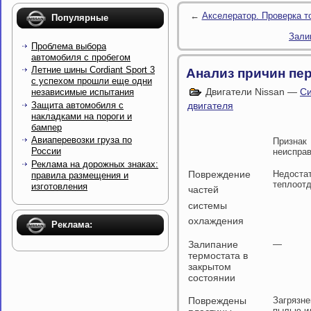
←
Акселератор. Проверка т
Популярные
Зали
Проблема выбора
автомобиля с пробегом
Летние шины Cordiant Sport 3
Анализ причин пе
с успехом прошли еще одни
Двигатели Nissan —
Си
независимые испытания
Защита автомобиля с
двигателя
накладками на пороги и
бампер
Авиаперевозки груза по
Признак
России
неиспра
Реклама на дорожных знаках:
Повреждение
Недоста
правила размещения и
теплоот
изготовления
частей
системы
охлаждения
Реклама:
Залипание
—
термостата в
закрытом
состоянии
Повреждены
Загрязне
пылью и