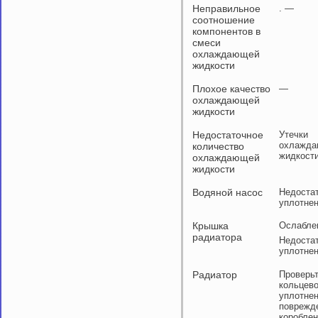
Неправильное
. —
соотношение
компонентов в
смеси
охлаждающей
жидкости
Плохое качество
—
охлаждающей
жидкости
Недостаточное
Утечки
охлажд
количество
жидкост
охлаждающей
жидкости
Водяной насос
Недоста
уплотне
Крышка
Ослабле
радиатора
Недоста
уплотне
Радиатор
Проверь
кольцев
уплотнен
поврежд
короблен