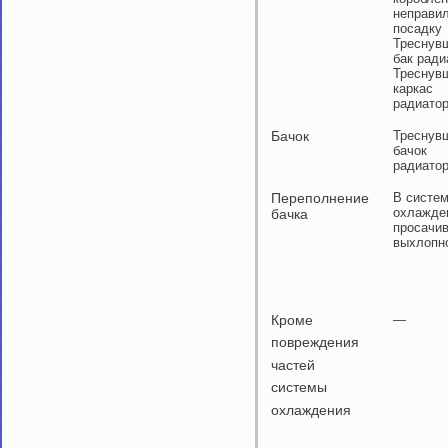
неправи
посадку
Треснув
бак ради
Треснув
каркас
радиато
Бачок
Треснув
бачок
радиато
Переполнение
В систе
охлажде
бачка
просачи
выхлопно
Кроме
—
повреждения
частей
системы
охлаждения