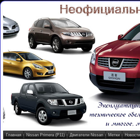
Главная
Nissan Primera (P11)
Двигатели Nissan
Метки
Новост