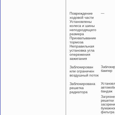
Повреждение
—
ходовой части
Установлены
колеса и шины
неподходящего
размера
Прихватывание
тормоза
Неправильная
установка угла
опережения
зажигания
Заблокирован
Заблоки
бампер
или ограничен
воздушный поток
Заблокирована
Установ
автомоб
решетка
бандаж
радиатора
Загрязне
решетки
засорен
бумажно
фильтра