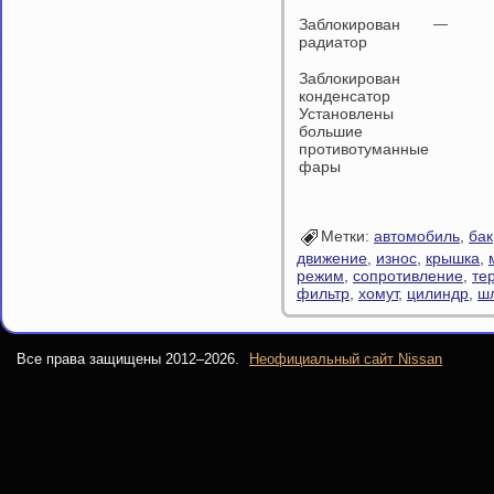
Заблокирован
—
радиатор
Заблокирован
конденсатор
Установлены
большие
противотуманные
фары
Метки:
автомобиль
,
бак
движение
,
износ
,
крышка
,
режим
,
сопротивление
,
те
фильтр
,
хомут
,
цилиндр
,
ш
Все права защищены 2012–
2026.
Неофициальный сайт Nissan