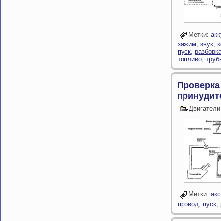
Метки:
акк
зажим
,
звук
,
к
пуск
,
разборк
топливо
,
труб
Проверка
принудит
Двигатели
Метки:
акс
провод
,
пуск
,