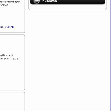
Реклама:
равлением для
бские
ти
,
режим
едмету в
аться. Как в