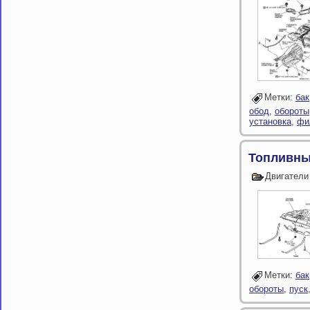
Метки:
бак
обод
,
обороты
установка
,
фи
Топливный
Двигатели
Метки:
бак
обороты
,
пуск