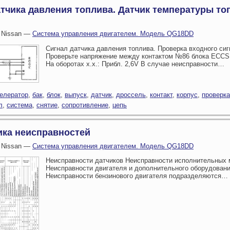
тчика давления топлива. Датчик температуры то
 Nissan —
Система управления двигателем. Модель QG18DD
Сигнал датчика давления топлива. Проверка входного сиг
Проверьте напряжение между контактом №86 блока ECCS
На оборотах х.х.: Прибл. 2,6V В случае неисправности…
елератор
,
бак
,
блок
,
выпуск
,
датчик
,
дроссель
,
контакт
,
корпус
,
проверка
л
,
система
,
снятие
,
сопротивление
,
цепь
ика неисправностей
 Nissan —
Система управления двигателем. Модель QG18DD
Неисправности датчиков Неисправности исполнительных
Неисправности двигателя и дополнительного оборудован
Неисправности бензинового двигателя подразделяются…