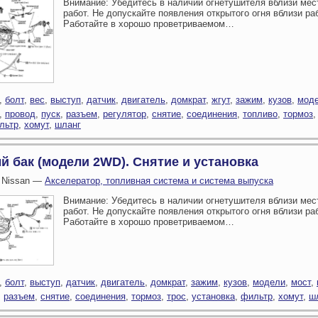
Внимание: Убедитесь в наличии огнетушителя вблизи мес
работ. Не допускайте появления открытого огня вблизи ра
Работайте в хорошо проветриваемом…
,
болт
,
вес
,
выступ
,
датчик
,
двигатель
,
домкрат
,
жгут
,
зажим
,
кузов
,
мод
,
провод
,
пуск
,
разъем
,
регулятор
,
снятие
,
соединения
,
топливо
,
тормоз
льтр
,
хомут
,
шланг
 бак (модели 2WD). Снятие и установка
 Nissan —
Акселератор, топливная система и система выпуска
Внимание: Убедитесь в наличии огнетушителя вблизи мес
работ. Не допускайте появления открытого огня вблизи ра
Работайте в хорошо проветриваемом…
,
болт
,
выступ
,
датчик
,
двигатель
,
домкрат
,
зажим
,
кузов
,
модели
,
мост
,
,
разъем
,
снятие
,
соединения
,
тормоз
,
трос
,
установка
,
фильтр
,
хомут
,
ш