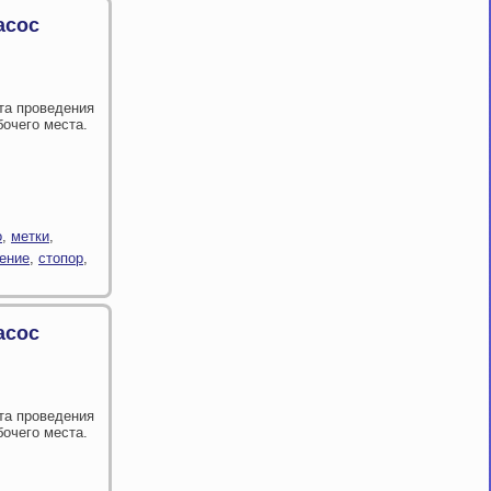
асос
та проведения
бочего места.
о
,
метки
,
ение
,
стопор
,
асос
та проведения
бочего места.