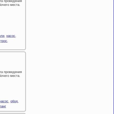
та проведения
бочего места.
ели
,
насос
,
,
трос
,
та проведения
бочего места.
насос
,
обод
,
ланг