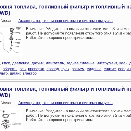
ровня топлива, топливный фильтр и топливный н
4WD)
 Nissan —
Акселератор, топливная система и система выпуска
Внимание: Убедитесь в наличии огнетушителя вблизи мес
работ. Не допускайте появления открытого огня вблизи ра
Работайте в хорошо проветриваемом…
,
блок
,
давление
,
датчик
,
двигатель
,
заднее сиденье
,
инструмент
,
кольц
с
,
обороты
,
ось
,
проверка
,
провод
,
пуск
,
разъем
,
сиденье
,
снятие
,
соедин
льтр
,
шланг
,
электро
ровня топлива, топливный фильтр и топливный н
2WD)
 Nissan —
Акселератор, топливная система и система выпуска
Внимание: Убедитесь в наличии огнетушителя вблизи мес
работ. Не допускайте появления открытого огня вблизи ра
Работайте в хорошо проветриваемом…