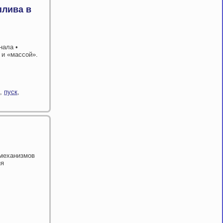
плива в
нала •
 и «массой».
,
пуск
,
 механизмов
ия