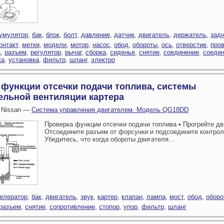
умулятор
,
бак
,
блок
,
болт
,
давление
,
датчик
,
двигатель
,
держатель
,
зад
онтакт
,
метки
,
модели
,
мотор
,
насос
,
обод
,
обороты
,
ось
,
отверстие
,
про
а
,
разъем
,
регулятор
,
рычаг
,
сборка
,
сиденье
,
снятие
,
соединение
,
соеди
ка
,
установка
,
фильтр
,
шланг
,
электро
 функции отсечки подачи топлива, системы
ельной вентиляции картера
 Nissan —
Система управления двигателем. Модель QG18DD
Проверка функции отсечки подачи топлива • Прогрейте дв
Отсоедините разъем от форсунки и подсоедините контрол
Убедитесь, что когда обороты двигателя…
елератор
,
бак
,
двигатель
,
звук
,
картер
,
клапан
,
лампа
,
мост
,
обод
,
оборо
разъем
,
снятие
,
сопротивление
,
стопор
,
упор
,
фильтр
,
шланг