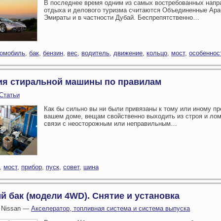
В последнее время одним из самых востребованных нап
отдыха и делового туризма считаются Объединенные Ара
Эмираты и в частности Дубай. Беспрепятственно…
томобиль
,
бак
,
бензин
,
вес
,
водитель
,
движение
,
кольцо
,
мост
,
особеннос
ия стиральной машины по правилам
Статьи
Как бы сильно вы ни были привязаны к тому или иному пр
вашем доме, вещам свойственно выходить из строя и лом
связи с неосторожным или неправильным…
,
мост
,
прибор
,
пуск
,
совет
,
шина
 бак (модели 4WD). Снятие и установка
 Nissan —
Акселератор, топливная система и система выпуска