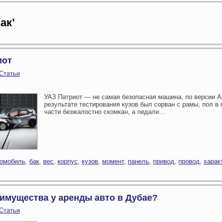
ак’
иот
Статьи
УАЗ Патриот — не самая безопасная машина, по версии А
результате тестирования кузов был сорван с рамы, пол в
части безжалостно скомкан, а педали…
томобиль
,
бак
,
вес
,
корпус
,
кузов
,
момент
,
панель
,
привод
,
провод
,
харак
еимущества у аренды авто в Дубае?
Статьи