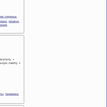
нее сиденье
,
верка
,
провод
,
нения
,
игатель. •
ьную лампу. •
ты
,
проверка
,