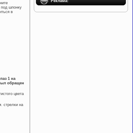
Реклама:
ните
у под шпонку
иться в
паз 1 на
 был обращен
тистого цвета
м. стрелки на