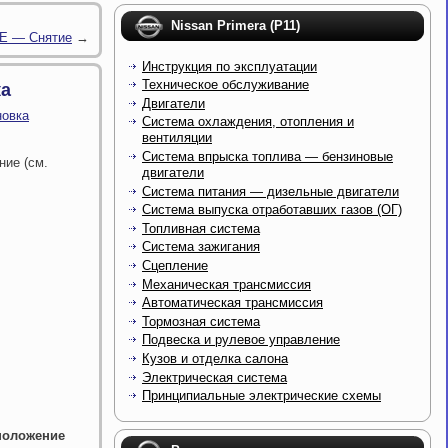
Nissan Primera (P11)
DE — Снятие
→
Инструкция по эксплуатации
Техническое обслуживание
ка
Двигатели
новка
Система охлаждения, отопления и
вентиляции
Система впрыска топлива — бензиновые
ние (см.
двигатели
Система питания — дизельные двигатели
Система выпуска отработавших газов (ОГ)
Топливная система
Система зажигания
Сцепление
Механическая трансмиссия
Автоматическая трансмиссия
Тормозная система
Подвеска и рулевое управление
Кузов и отделка салона
Электрическая система
Принципиальные электрические схемы
 положение