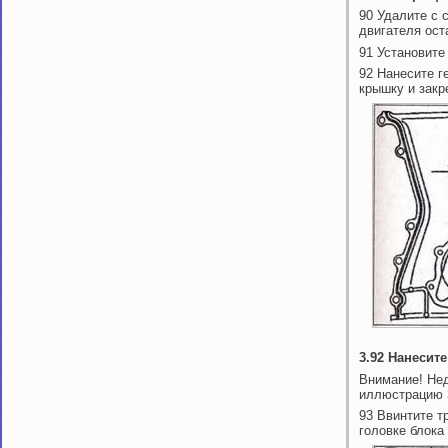
90 Удалите с 
двигателя ост
91 Установите
92 Нанесите г
крышку и закр
3.92 Нанесит
Внимание! Нед
иллюстрацию 3
93 Ввинтите т
головке блока