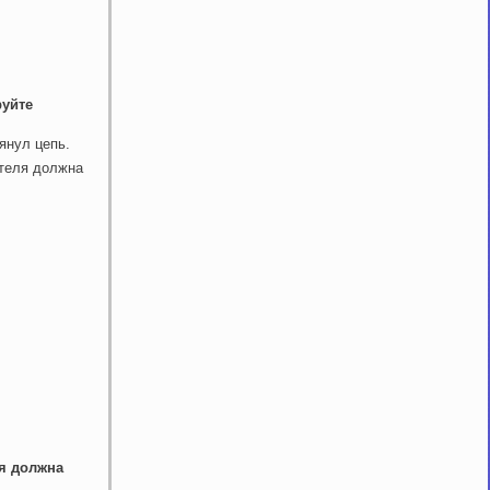
руйте
янул цепь.
ителя должна
ля должна