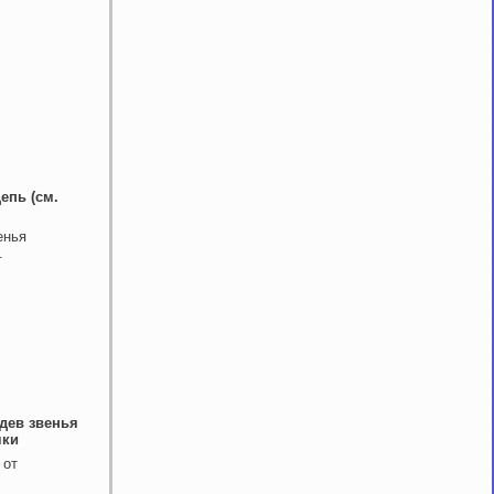
епь (см.
енья
.
адев звенья
чки
 от