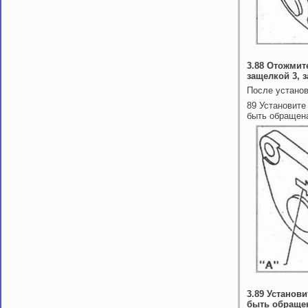
3.88 Отожмит
защелкой 3, з
После установ
89 Установите
быть обращена
3.89 Установ
быть обраще