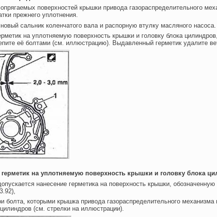
сопрягаемых поверхностей крышки привода газораспределительного мех
атки прежнего уплотнения.
 новый сальник коленчатого вала и распорную втулку масляного насоса.
ерметик на уплотняемую поверхность крышки и головку блока цилиндров
епите её болтами (см. иллюстрацию). Выдавленный герметик удалите в
е герметик на уплотняемую поверхность крышки и головку блока ц
опускается нанесение герметика на поверхность крышки, обозначенную 
.92),
ри болта, которыми крышка привода газораспределительного механизма 
 цилиндров (см. стрелки на иллюстрации).