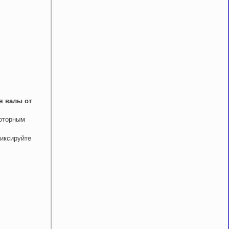
я валы от
моторным
фиксируйте