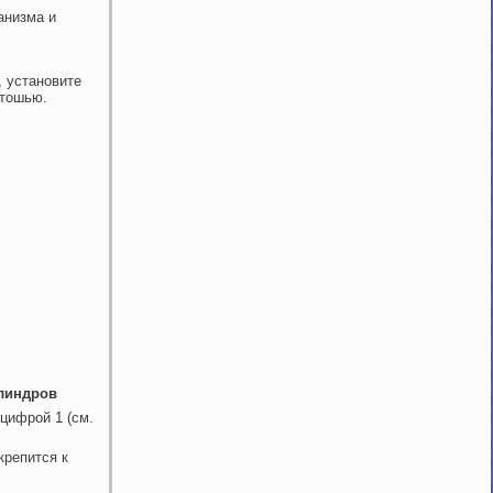
анизма и
, установите
етошью.
илиндров
цифрой 1 (см.
крепится к