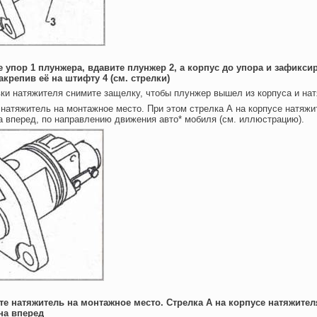
е упор 1 плунжера, вдавите плунжер 2, а корпус до yпора и зафикси
акрепив её на штифту 4 (см. стрелки)
ки натяжителя снимите защелку, чтобы плунжер вышел из корпуса и нат
 натяжитель на монтажное место. При этом стрелка А на корпусе натяж
 вперед, по направлению движения авто* мобиля (см. иллюстрацию).
ите натяжитель на монтажное место. Стрелка А на корпусе натяжите
на вперед