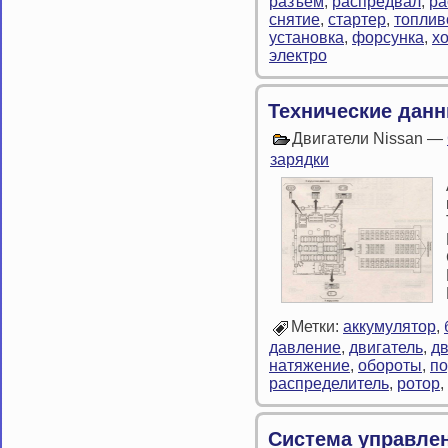
разъем
,
распредвал
,
ра
снятие
,
стартер
,
топлив
установка
,
форсунка
,
х
электро
Технические дан
Двигатели Nissan —
зарядки
Метки:
аккумулятор
,
давление
,
двигатель
,
д
натяжение
,
обороты
,
п
распределитель
,
ротор
,
Система управле