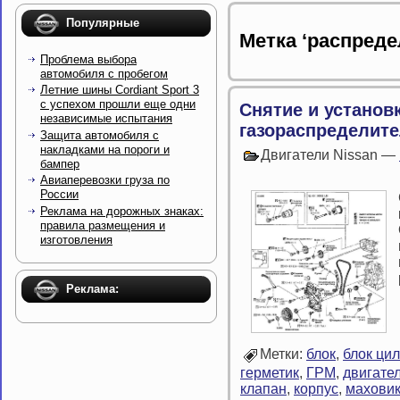
Популярные
Метка ‘распреде
Проблема выбора
автомобиля с пробегом
Летние шины Cordiant Sport 3
с успехом прошли еще одни
Снятие и установ
независимые испытания
газораспределите
Защита автомобиля с
накладками на пороги и
Двигатели Nissan —
бампер
Авиаперевозки груза по
России
Реклама на дорожных знаках:
правила размещения и
изготовления
Реклама:
Метки:
блок
,
блок ци
герметик
,
ГРМ
,
двигате
клапан
,
корпус
,
махови