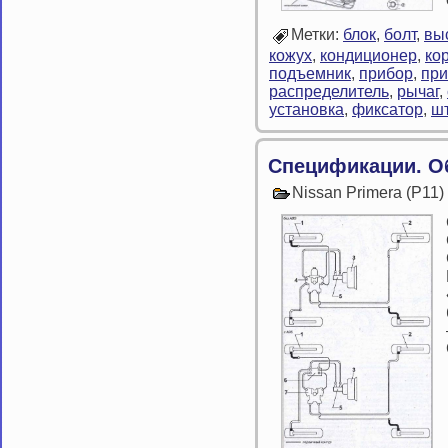
Метки:
блок
,
болт
,
вы
кожух
,
кондиционер
,
ко
подъемник
,
прибор
,
при
распределитель
,
рычаг
,
установка
,
фиксатор
,
ш
Спецификации. О
Nissan Primera (P11