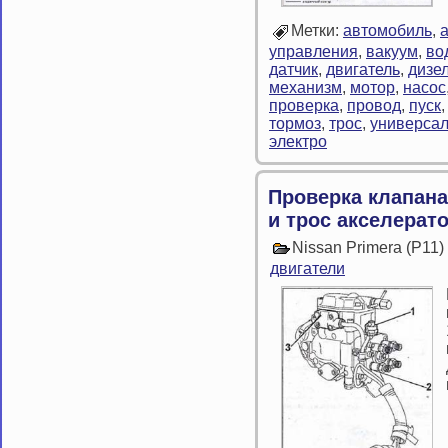
Метки:
автомобиль
,
управления
,
вакуум
,
во
датчик
,
двигатель
,
дизе
механизм
,
мотор
,
насос
проверка
,
провод
,
пуск
тормоз
,
трос
,
универса
электро
Проверка клапана
и трос акселерат
Nissan Primera (P11
двигатели