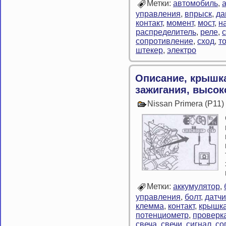
Метки:
автомобиль
,
управления
,
впрыск
,
да
контакт
,
момент
,
мост
,
н
распределитель
,
реле
,
сопротивление
,
сход
,
т
штекер
,
электро
Описание, крышк
зажигания, высо
Nissan Primera (P11
Метки:
аккумулятор
,
управления
,
болт
,
датчи
клемма
,
контакт
,
крышк
потенциометр
,
проверк
свеча
,
свечи
,
сигнал
,
со