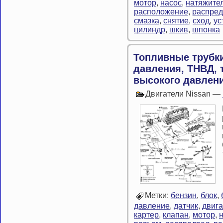
мотор
,
насос
,
натяжите
расположение
,
распре
смазка
,
снятие
,
сход
,
ус
цилиндр
,
шкив
,
шпонка
Топливные трубки
давления, ТНВД,
высокого давлен
Двигатели Nissan —
Метки:
бензин
,
блок
,
давление
,
датчик
,
двига
картер
,
клапан
,
мотор
,