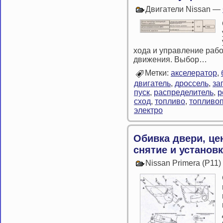
Двигатели Nissan —
хода и управление раб
движения. Выбор…
Метки:
акселератор
,
двигатель
,
дроссель
,
за
пуск
,
распределитель
,
р
сход
,
топливо
,
топливо
электро
Обивка двери, це
снятие и установ
Nissan Primera (P11