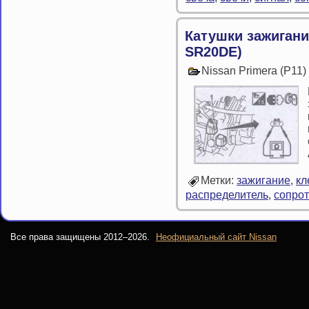
Катушки зажигани
SR20DE)
Nissan Primera (P11
Метки:
зажигание
,
кл
распределитель
,
сопро
Все права защищены 2012–
2026.
Неофициальный сайт Nissan