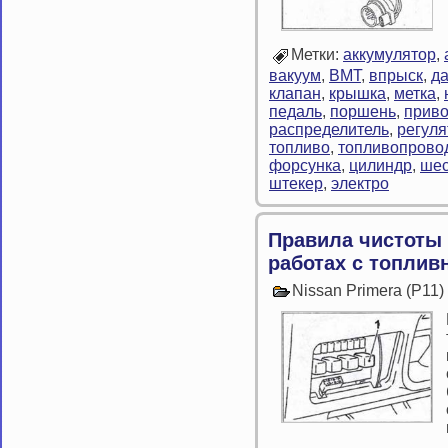
Метки:
аккумулятор
,
вакуум
,
ВМТ
,
впрыск
,
да
клапан
,
крышка
,
метка
,
педаль
,
поршень
,
прив
распределитель
,
регуля
топливо
,
топливопрово
форсунка
,
цилиндр
,
шес
штекер
,
электро
Правила чистоты 
работах с топлив
Nissan Primera (P11