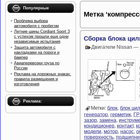
Популярные
Метка ‘компресс
Проблема выбора
автомобиля с пробегом
Летние шины Cordiant Sport 3
с успехом прошли еще одни
Сборка блока ци
независимые испытания
Двигатели Nissan —
Защита автомобиля с
накладками на пороги и
бампер
Авиаперевозки груза по
России
Реклама на дорожных знаках:
правила размещения и
изготовления
Реклама:
Метки:
блок
,
блок ци
генератор
,
герметик
,
Г
зазор
,
замена
,
инструме
кондиционер
,
контакт
,
к
модели
,
мотор
,
насос
,
о
поверхность
,
подшипни