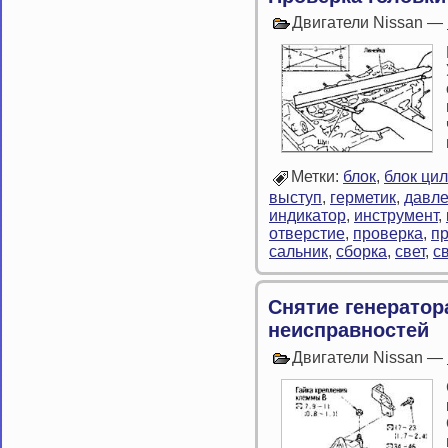
Двигатели Nissan —
Метки:
блок
,
блок ци
выступ
,
герметик
,
давл
индикатор
,
инструмент
,
отверстие
,
проверка
,
п
сальник
,
сборка
,
свет
,
с
Снятие генератор
неисправностей
Двигатели Nissan —