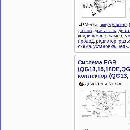
Метки:
аккумулятор
,
датчик
,
двигатель
,
диаг
кондиционер
,
лампа
,
мо
провод
,
радиатор
,
разъ
схема
,
установка
,
цепь
,
Система EGR
(QG13,15,18DE,QG
коллектор (QG13,
Двигатели Nissan —