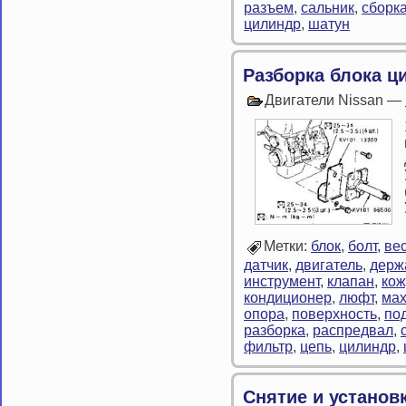
разъем
,
сальник
,
сборк
цилиндр
,
шатун
Разборка блока ц
Двигатели Nissan —
Метки:
блок
,
болт
,
ве
датчик
,
двигатель
,
держ
инструмент
,
клапан
,
кож
кондиционер
,
люфт
,
мах
опора
,
поверхность
,
по
разборка
,
распредвал
,
фильтр
,
цепь
,
цилиндр
,
Снятие и установ