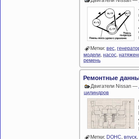
Двигатели Nissan —
Метки:
вес
,
генерато
модели
,
насос
,
натяжен
ремень
Ремонтные данны
Двигатели Nissan —
цилиндров
Метки:
DOHC
,
впуск
,