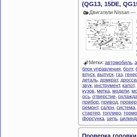
(QG13, 15DE, QG15
Двигатели Nissan —
Метки:
автомобиль
,
блок управления
,
болт
,
впуск
,
выпуск
,
газ
,
гене
деталь
,
домкрат
,
дроссе
звук
,
инструмент
,
капот
,
кузов
,
метка
,
модели
,
мо
ось
,
отверстие
,
охлажд
прибор
,
привод
,
провер
ремонт
,
салон
,
система
стартер
,
топливо
,
тормо
форсунка
,
цепь
,
цилинд
Проверка головки