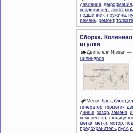
давление
,
деформация
кондиционер
,
люфт
,
мом
подшипник
,
пружина
,
пу
ремень
,
ремонт
,
толкат
Сборка. Коленва
втулки
Двигатели Nissan —
цилиндров
Метки:
блок
,
блок ци
генератор
,
герметик
,
дв
днище
,
зазор
,
замена
,
и
компрессор
,
кондицион
метка
,
метки
,
мотор
,
по
предохранитель
,
пуск
,
с