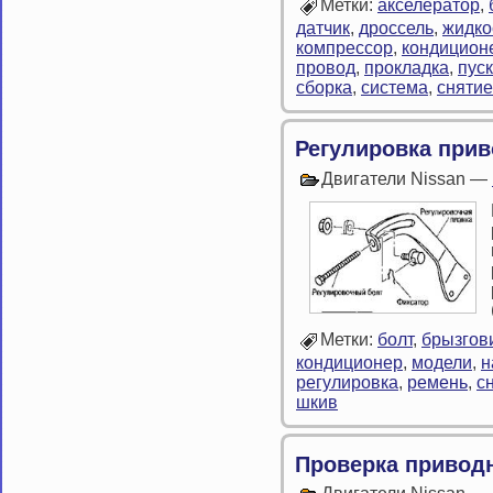
Метки:
акселератор
,
датчик
,
дроссель
,
жидко
компрессор
,
кондицион
провод
,
прокладка
,
пуск
сборка
,
система
,
снятие
Регулировка при
Двигатели Nissan —
Метки:
болт
,
брызгов
кондиционер
,
модели
,
н
регулировка
,
ремень
,
с
шкив
Проверка привод