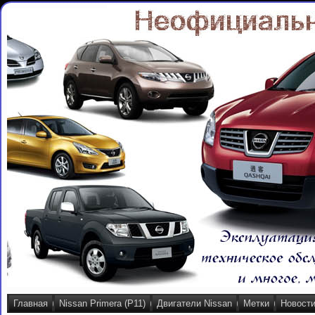
Главная
Nissan Primera (P11)
Двигатели Nissan
Метки
Новост