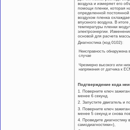
воздуха и измеряет его о
помощи пленки, которая н
определенной постоянной 
воздухом пленка охлаждае
впускного воздуха. В итог
температуры пленки моду
электроэнергии. Изменения
основой для расчета массы
Диагностика (код 0102):
Неисправность обнаружена 
случае
Чрезмерно высокого или низ
напряжения от датчика к Е
Подтверждение кода не
1. Поверните ключ зажига
менее 6 секунд.
2. Запустите двигатель и 
3. Поверните ключ зажига
менее 5 секунд и снова по
4. Проведите диагностику в
самодиагностики»),