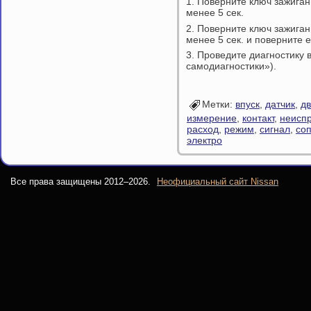
1. Поверните ключ зажига
менее 5 сек.
2. Поверните ключ зажига
менее 5 сек. и поверните 
3. Проведите диагностику в
самодиагностики»).
Метки:
впуск
,
датчик
,
дв
измерение
,
контакт
,
неисп
расход
,
режим
,
сигнал
,
со
электро
Все права защищены 2012–
2026.
Неофициальный сайт Nissan