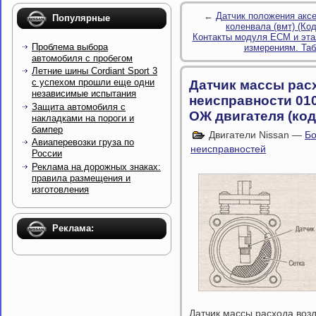
←
Датчик положения аксе
Популярные
коленвала (вмт) (Код
Контакты модуля ЕСМ и эта
Проблема выбора
измерениям. Та
автомобиля с пробегом
Летние шины Cordiant Sport 3
с успехом прошли еще одни
Датчик массы расх
независимые испытания
неисправности 010
Защита автомобиля с
ОЖ двигателя (код
накладками на пороги и
бампер
Двигатели Nissan —
Бо
Авиаперевозки груза по
неисправностей
России
Реклама на дорожных знаках:
правила размещения и
изготовления
Реклама:
Датчик массы расхода возд