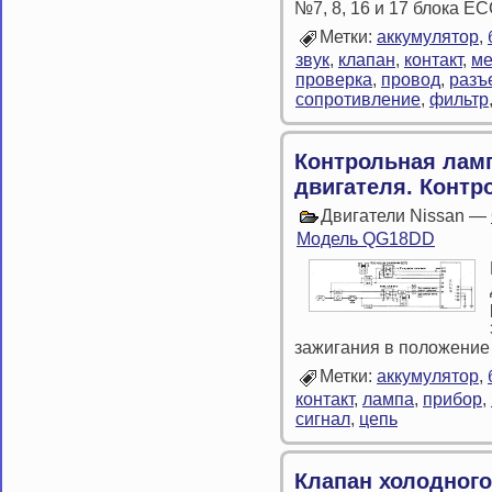
№7, 8, 16 и 17 блока E
Метки:
аккумулятор
,
звук
,
клапан
,
контакт
,
ме
проверка
,
провод
,
разъ
сопротивление
,
фильтр
Контрольная лам
двигателя. Контр
Двигатели Nissan —
Модель QG18DD
зажигания в положение
Метки:
аккумулятор
,
контакт
,
лампа
,
прибор
,
сигнал
,
цепь
Клапан холодного