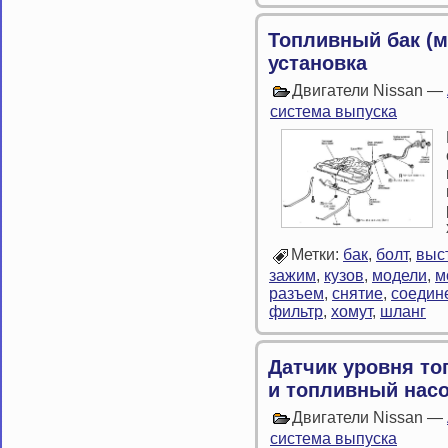
Топливный бак (м
установка
Двигатели Nissan —
система выпуска
Метки:
бак
,
болт
,
выс
зажим
,
кузов
,
модели
,
м
разъем
,
снятие
,
соедин
фильтр
,
хомут
,
шланг
Датчик уровня т
и топливный нас
Двигатели Nissan —
система выпуска