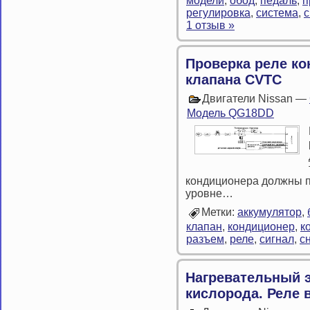
модели
,
обод
,
педаль
,
п
регулировка
,
система
,
с
1 отзыв »
Проверка реле ко
клапана CVTC
Двигатели Nissan —
Модель QG18DD
кондиционера должны 
уровне…
Метки:
аккумулятор
,
клапан
,
кондиционер
,
к
разъем
,
реле
,
сигнал
,
с
Нагревательный 
кислорода. Реле 