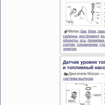
Метки:
бак
,
блок
,
дав
сиденье
,
инструмент
,
ко
обороты
,
ось
,
проверка
снятие
,
соединение
,
ст
электро
Датчик уровня т
и топливный нас
Двигатели Nissan —
система выпуска