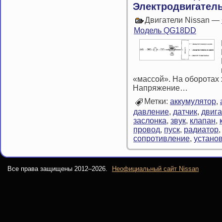
Электродвигател
Двигатели Nissan —
Модель QG18DD
«массой». На оборотах х
Напряжение…
Метки:
аккумулятор
,
давление
,
датчик
,
двига
заслонка
,
звук
,
клапан
,
провод
,
пуск
,
радиатор
сопротивление
,
устано
Все права защищены 2012–
2026.
Неофициальный сайт Nissan