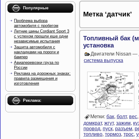
Популярные
Метка ‘датчик’
Проблема выбора
автомобиля с пробегом
Летние шины Cordiant Sport 3
с успехом прошли еще одни
Топливный бак (м
независимые испытания
установка
Защита автомобиля с
накладками на пороги и
Двигатели Nissan —
бампер
система выпуска
Авиаперевозки груза по
России
Реклама на дорожных знаках:
правила размещения и
изготовления
Реклама:
Метки:
бак
,
болт
,
вес
домкрат
,
жгут
,
зажим
,
ку
провод
,
пуск
,
разъем
,
р
топливо
,
тормоз
,
трос
,
у