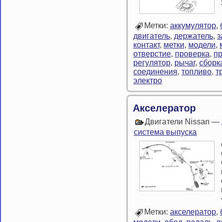
Метки:
аккумулятор
,
двигатель
,
держатель
,
з
контакт
,
метки
,
модели
,
отверстие
,
проверка
,
п
регулятор
,
рычаг
,
сборк
соединения
,
топливо
,
т
электро
Акселератор
Двигатели Nissan —
система выпуска
Метки:
акселератор
,