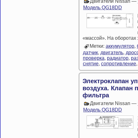
Двигатели Nissan —
Модель QG18DD
«массой». На оборотах 
Метки:
аккумулятор
,
датчик
,
двигатель
,
дрос
проверка
,
радиатор
,
ра
снятие
,
сопротивление
Электроклапан у
воздуха. Клапан 
фильтра
Двигатели Nissan —
Модель QG18DD