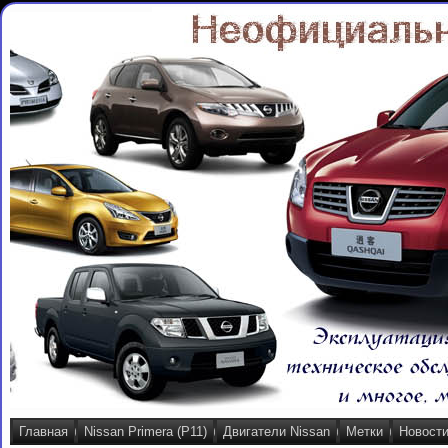
Главная
Nissan Primera (P11)
Двигатели Nissan
Метки
Новост