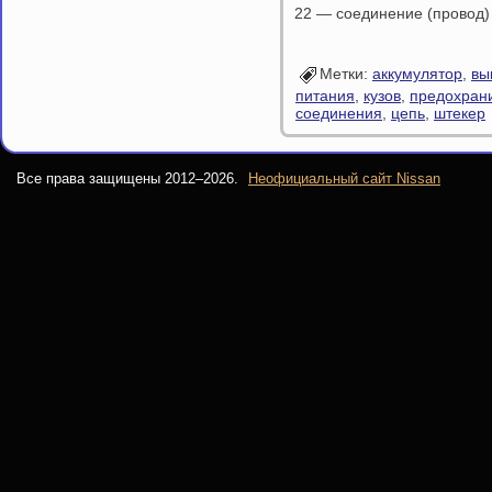
22 — соединение (провод) 
Метки:
аккумулятор
,
вы
питания
,
кузов
,
предохран
соединения
,
цепь
,
штекер
Все права защищены 2012–
2026.
Неофициальный сайт Nissan