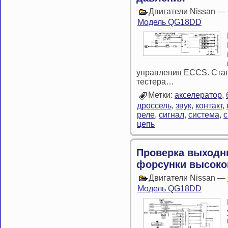
Двигатели Nissan —
Модель QG18DD
управления ECCS. Ста
тестера…
Метки:
акселератор
,
дроссель
,
звук
,
контакт
,
реле
,
сигнал
,
система
,
с
цепь
Проверка выходн
форсунки высоко
Двигатели Nissan —
Модель QG18DD