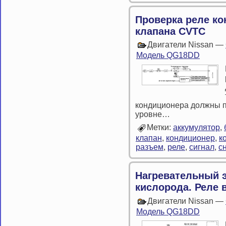
Проверка реле ко
клапана CVTC
Двигатели Nissan —
Модель QG18DD
кондиционера должны 
уровне…
Метки:
аккумулятор
,
клапан
,
кондиционер
,
к
разъем
,
реле
,
сигнал
,
с
Нагревательный 
кислорода. Реле 
Двигатели Nissan —
Модель QG18DD