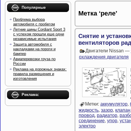
Популярные
Метка ‘реле’
Проблема выбора
автомобиля с пробегом
Летние шины Cordiant Sport 3
с успехом прошли еще одни
Снятие и установ
независимые испытания
вентиляторов рад
Защита автомобиля с
накладками на пороги и
Двигатели Nissan —
бампер
охлаждения двигателя
Авиаперевозки груза по
России
Реклама на дорожных знаках:
правила размещения и
изготовления
Реклама:
Метки:
аккумулятор
,
жидкость
,
зазор
,
клапан
провод
,
радиатор
,
разб
соединение
,
упор
,
уста
электро