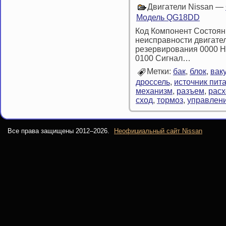
Двигатели Nissan —
Модель QG18DD
Код Компонент Состоян
неисправности двигате
резервирования 0000 Н
0100 Сигнал…
Метки:
бак
,
блок
,
вак
дроссель
,
источник пит
механизм
,
разъем
,
расх
сход
,
тормоз
,
управлен
Все права защищены 2012–
2026.
Неофициальный сайт Nissan