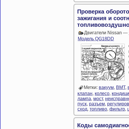
Проверка оборотов
зажигания и соо
топливовоздушно
Двигатели Nissan —
Модель QG18DD
Метки:
вакуум
,
ВМТ
,
клапан
,
колесо
,
кондиц
лампа
,
мост
,
неисправн
пуск
,
разъем
,
регулиро
сход
,
топливо
,
фильтр
,
Коды самодиагно