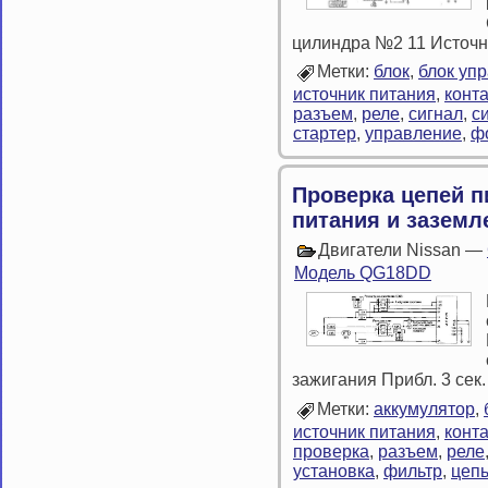
цилиндра №2 11 Источ
Метки:
блок
,
блок уп
источник питания
,
конта
разъем
,
реле
,
сигнал
,
с
стартер
,
управление
,
ф
Проверка цепей п
питания и заземл
Двигатели Nissan —
Модель QG18DD
зажигания Прибл. 3 сек
Метки:
аккумулятор
,
источник питания
,
конта
проверка
,
разъем
,
реле
установка
,
фильтр
,
цеп