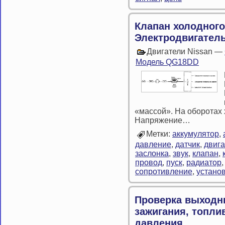
Клапан холодного
Электродвигател
Двигатели Nissan —
Модель QG18DD
«массой». На оборотах х
Напряжение…
Метки:
аккумулятор
,
давление
,
датчик
,
двига
заслонка
,
звук
,
клапан
,
провод
,
пуск
,
радиатор
сопротивление
,
устано
Проверка выходн
зажигания, топли
давления