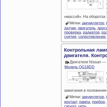
«массой». На оборотах 
Метки:
аккумулятор
,
датчик
,
двигатель
,
дрос
проверка
,
радиатор
,
ра
снятие
,
сопротивление
Контрольная лам
двигателя. Контр
Двигатели Nissan —
Модель QG18DD
зажигания в положение
Метки:
аккумулятор
,
контакт
,
лампа
,
прибор
,
сигнал
,
цепь