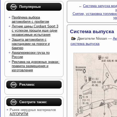
←
Система запуска мод
Популярные
Снятие, установка топливно
Проблема выбора
ур
автомобиля с пробегом
Летние шины Cordiant Sport 3
с успехом прошли еще одни
Система выпуска
независимые испытания
Двигатели Nissan —
Ак
Защита автомобиля с
система выпуска
накладками на пороги и
бампер
Авиаперевозки груза по
России
Реклама на дорожных знаках:
правила размещения и
изготовления
Реклама:
Смотрите также:
Рынок нерудных материалов
АЛГОРИТМ