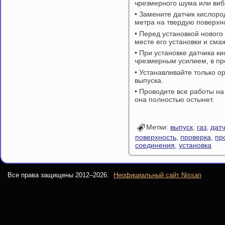
чрезмерного шума или виб
• Замените датчик кислоро
метра на твердую поверхн
• Перед установкой нового
месте его установки и сма
• При установке датчика к
чрезмерным усилием, в пр
• Устанавливайте только 
выпуска.
• Проводите все работы на 
она полностью остынет.
Метки:
выпуск
,
газ
,
датч
поверхность
,
проверка
,
пр
соединения
,
установка
Все права защищены 2012–
2026.
Неофициальный сайт Nissan