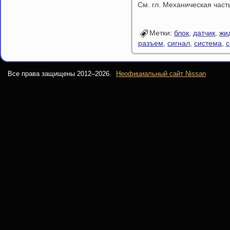
См. гл. Механическая част
Метки:
блок
,
датчик
,
жи
разъем
,
сигнал
,
система
,
с
Все права защищены 2012–
2026.
Неофициальный сайт Nissan