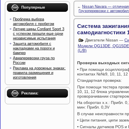
←
Nissan Navara — отлична
Популярные
Грузоперевозки с автомобил
Проблема выбора
автомобиля с пробегом
Система зажигания
Летние шины Cordiant Sport 3
самодиагностики 
с успехом прошли еще одни
независимые испытания
Двигатели Nissan —
Си
Защита автомобиля с
Модели QG13DE, QG15DE,
накладками на пороги и
(L/B)
бампер
Авиаперевозки груза по
Проверка выходных сиг
России
Реклама на дорожных знаках:
• При помощи осциллогра
правила размещения и
контактах №№9, 10, 11, 12
изготовления
Стандартная проверка:
При помощи тестера пров
10, 11, 12 блока управлен
Реклама:
проворачивании стартером
На оборотах х.х.: Прибл. 0
мин: Прибл. 0,3V
В случае неисправности п
• Цепи питания, цепи зазе
• Сигналы датчиков POS и 