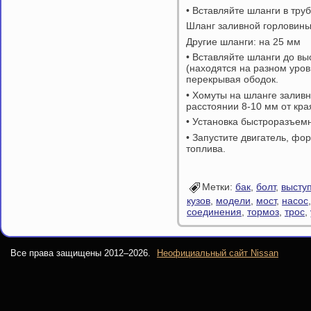
• Вставляйте шланги в тру
Шланг заливной горловины
Другие шланги: на 25 мм
• Вставляйте шланги до вы
(находятся на разном уров
перекрывая ободок.
• Хомуты на шланге залив
расстоянии 8-10 мм от кра
• Установка быстроразъемн
• Запустите двигатель, фо
топлива.
Метки:
бак
,
болт
,
высту
кузов
,
модели
,
мост
,
насос
соединения
,
тормоз
,
трос
,
Все права защищены 2012–
2026.
Неофициальный сайт Nissan