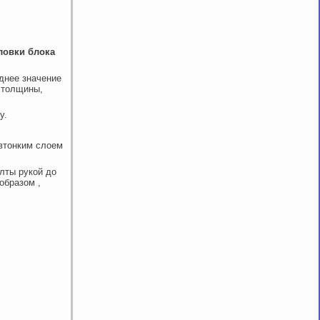
ловки блока
днее значение
 толщины,
у.
овтонким слоем
лты рукой до
образом ,