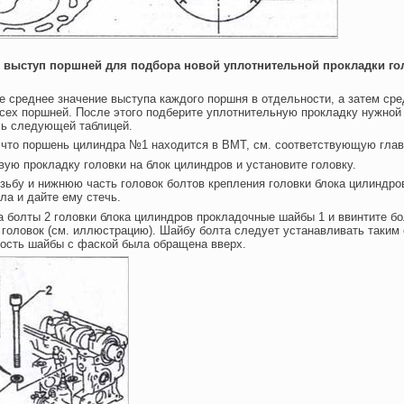
е выступ поршней для подбора новой уплотнительной прокладки го
е среднее значение выступа каждого поршня в отдельности, а затем сре
сех поршней. После этого подберите уплотнительную прокладку нужной
сь следующей таблицей.
 что поршень цилиндра №1 находится в ВМТ, см. соответствующую глав
вую прокладку головки на блок цилиндров и установите головку.
зьбу и нижнюю часть головок болтов крепления головки блока цилиндр
ла и дайте ему стечь.
а болты 2 головки блока цилиндров прокладочные шайбы 1 и ввинтите бо
 головок (см. иллюстрацию). Шайбу болта следует устанавливать таким 
ость шайбы с фаской была обращена вверх.