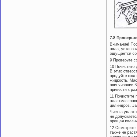
7.8 Проверьт
Внимание! Пос
вала, установ
ощущается соп
9 Проверьте с
10 Почистите 
В этих отверс
продуйте сжат
жидкость. Мас
ввинчивании б
привести к ра
11 Почистите 
пластмассовог
цилиндров. За
Чистка уплот
не допускаетс
вращая коленч
12 Осмотрите 
также не раст
значение длин