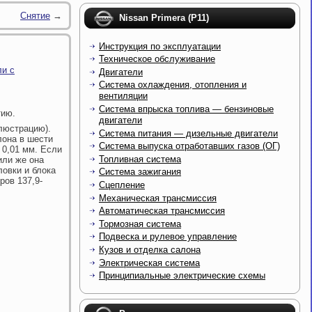
Снятие
→
Nissan Primera (P11)
Инструкция по эксплуатации
Техническое обслуживание
ли с
Двигатели
Система охлаждения, отопления и
вентиляции
Система впрыска топлива — бензиновые
тию.
двигатели
ллюстрацию).
Система питания — дизельные двигатели
лона в шести
Система выпуска отработавших газов (ОГ)
 0,01 мм. Если
Топливная система
или же она
ловки и блока
Система зажигания
ров 137,9-
Сцепление
Механическая трансмиссия
Автоматическая трансмиссия
Тормозная система
Подвеска и рулевое управление
Кузов и отделка салона
Электрическая система
Принципиальные электрические схемы