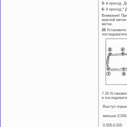
5-
й проход. Д
6-
й проход.* 
Внимание! При
краской метки
меток.
20
Установите
последователь
7.20 Установи
в последовате
Выступ поршн
меньше 0,505
0,505-0,555