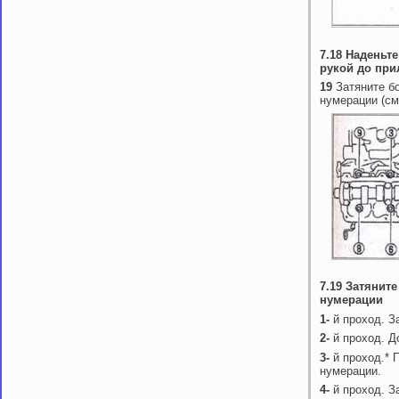
7.18 Наденьт
рукой до при
19
Затяните б
нумерации (см
7.19 Затянит
нумерации
1-
й проход. З
2-
й проход. Д
3-
й проход.* 
нумерации.
4-
й проход. З