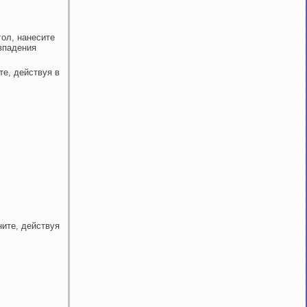
ол, нанесите
овпадения
те, действуя в
ните, действуя