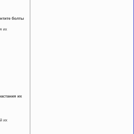
интите болты
я их
растания их
й их