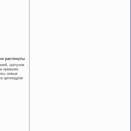
 не растянуты
шней, шатунов
 и прежняя.
ись новые
ка цилиндров