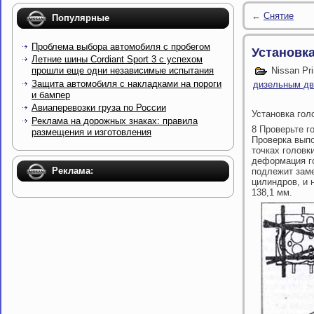
←
Снятие
Популярные
Проблема выбора автомобиля с пробегом
Установк
Летние шины Cordiant Sport 3 с успехом
прошли еще одни независимые испытания
Nissan Pr
Защита автомобиля с накладками на пороги
дизельным дв
и бампер
Авиаперевозки груза по России
Установка гол
Реклама на дорожных знаках: правила
8 Проверьте г
размещения и изготовления
Проверка выпо
точках головк
деформация го
Реклама:
подлежит заме
цилиндров, и 
138,1 мм.