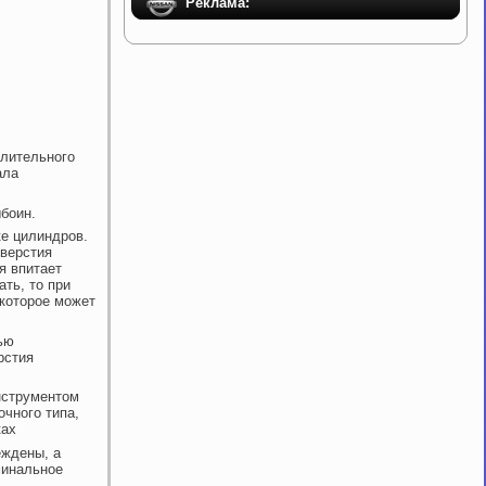
Реклама:
елительного
ала
ыбоин.
ке цилиндров.
тверстия
я впитает
ть, то при
 которое может
ью
рстия
нструментом
чного типа,
ках
еждены, а
минальное