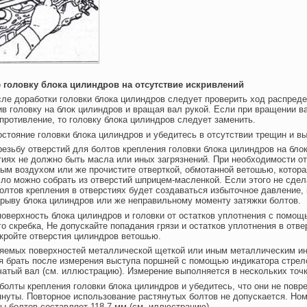
е головку блока цилиндров на отсутствие искривлений
ле доработки головки блока цилиндров следует проверить ход распред
ив головку на блок цилиндров и вращая вал рукой. Если при вращении в
ротивление, то головку блока цилиндров следует заменить.
остояние головки блока цилиндров и убедитесь в отсутствии трещин и в
резьбу отверстий для болтов крепления головки блока цилиндров на бло
тиях не должно быть масла или иных загрязнений. При необходимости о
ым воздухом или же прочистите отверткой, обмотанной ветошью, котора
ло можно собрать из отверстий шприцем-масленкой. Если этого не сдела
олтов крепления в отверстиях будет создаваться избыточное давление,
зрыву блока цилиндров или же неправильному моменту затяжки болтов.
поверхность блока цилиндров и головки от остатков уплотнения с помощ
о скребка, Не допускайте попадания грязи и остатков уплотнения в отве
кройте отверстия цилиндров ветошью.
няемых поверхностей металлической щеткой или иным металлическим и
я брать после измерения выступа поршней с помощью индикатора стрело
атый вал (см. иллюстрацию). Измерение выполняется в нескольких точ
болты крепления головки блока цилиндров и убедитесь, что они не повр
януты. Повторное использование растянутых болтов не допускается. Но
ы болтов составляет 118,7 мм (см. иллюстрацию).