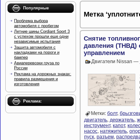
Популярные
Метка ‘уплотнит
Проблема выбора
автомобиля с пробегом
Летние шины Cordiant Sport 3
с успехом прошли еще одни
Снятие топливног
независимые испытания
давления (ТНВД)
Защита автомобиля с
управлением
накладками на пороги и
бампер
Двигатели Nissan —
Авиаперевозки груза по
России
Реклама на дорожных знаках:
правила размещения и
изготовления
Реклама:
Метки:
болт
,
брызгов
двигатель
,
держатель
,
ж
инструмент
,
капот
,
коле
насос
,
натяжитель
,
опо
пуск
,
разъем
,
распредв