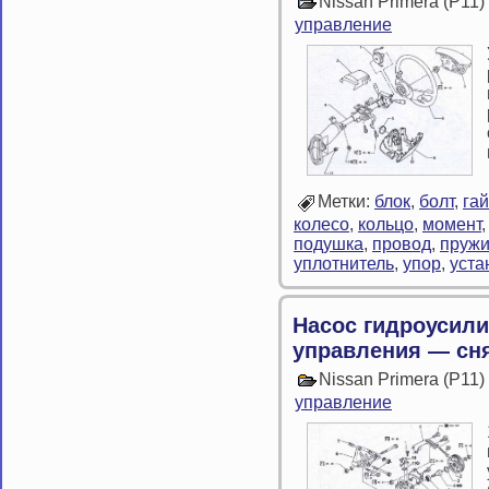
Nissan Primera (P11
управление
Метки:
блок
,
болт
,
гай
колесо
,
кольцо
,
момент
подушка
,
провод
,
пруж
уплотнитель
,
упор
,
уста
Насос гидроусили
управления — сня
Nissan Primera (P11
управление