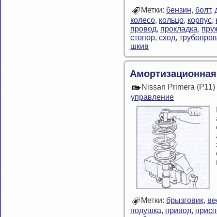
Метки:
бензин
,
болт
,
колесо
,
кольцо
,
корпус
,
провод
,
прокладка
,
пру
стопор
,
сход
,
трубопро
шкив
Амортизационная
Nissan Primera (P11
управление
Метки:
брызговик
,
ве
подушка
,
привод
,
присп