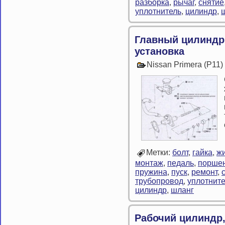
разборка
,
рычаг
,
снятие
уплотнитель
,
цилиндр
,
Главный цилиндр
установка
Nissan Primera (P11
Метки:
болт
,
гайка
,
жи
монтаж
,
педаль
,
порше
пружина
,
пуск
,
ремонт
,
трубопровод
,
уплотнит
цилиндр
,
шланг
Рабочий цилиндр