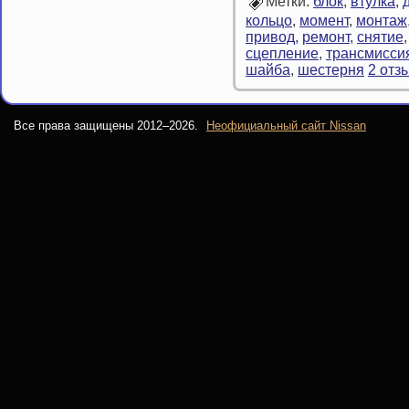
Метки:
блок
,
втулка
,
кольцо
,
момент
,
монтаж
привод
,
ремонт
,
снятие
сцепление
,
трансмисси
шайба
,
шестерня
2 отз
Все права защищены 2012–
2026.
Неофициальный сайт Nissan