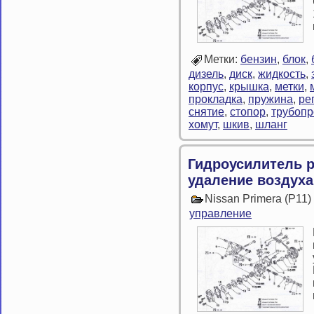
Метки:
бензин
,
блок
,
дизель
,
диск
,
жидкость
,
корпус
,
крышка
,
метки
,
прокладка
,
пружина
,
ре
снятие
,
стопор
,
трубоп
хомут
,
шкив
,
шланг
Гидроусилитель 
удаление воздуха
Nissan Primera (P11
управление