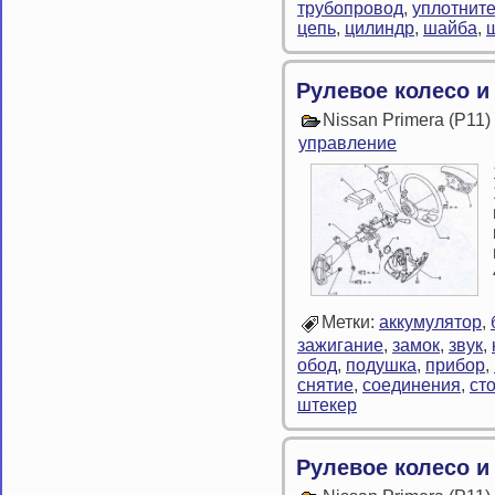
трубопровод
,
уплотнит
цепь
,
цилиндр
,
шайба
,
Рулевое колесо и
Nissan Primera (P11
управление
Метки:
аккумулятор
,
зажигание
,
замок
,
звук
,
обод
,
подушка
,
прибор
,
снятие
,
соединения
,
ст
штекер
Рулевое колесо и