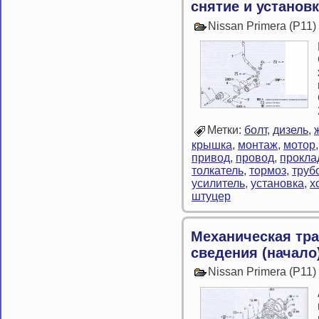
снятие и установ
Nissan Primera (P11
Метки:
болт
,
дизель
,
крышка
,
монтаж
,
мотор
привод
,
провод
,
прокла
толкатель
,
тормоз
,
труб
усилитель
,
установка
,
х
штуцер
Механическая тр
сведения (начало
Nissan Primera (P11