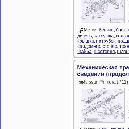
Метки:
бензин
,
блок
,
дизель
,
заглушка
,
кольц
крышка
,
патрубок
,
подш
спидометр
,
стопор
,
тра
шайба
,
шестерня
,
шлан
Механическая тр
сведения (продол
Nissan Primera (P11