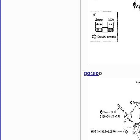
QG18D
D