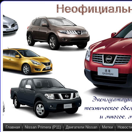
Главная
Nissan Primera (P11)
Двигатели Nissan
Метки
Новост