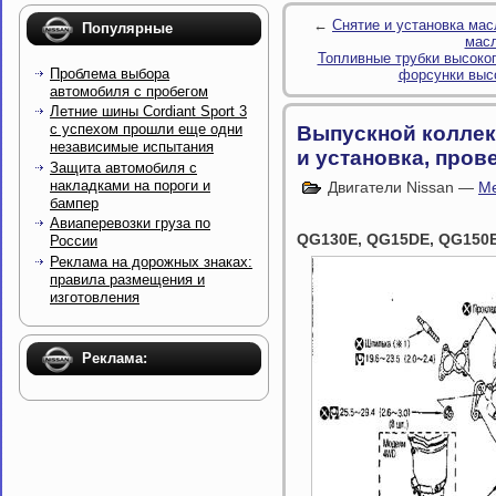
←
Снятие и установка мас
Популярные
масл
Топливные трубки высоког
Проблема выбора
форсунки выс
автомобиля с пробегом
Летние шины Cordiant Sport 3
с успехом прошли еще одни
Выпускной коллект
независимые испытания
и установка, пров
Защита автомобиля с
накладками на пороги и
Двигатели Nissan —
Ме
бампер
Авиаперевозки груза по
QG130E, QG15DE, QG150E
России
Реклама на дорожных знаках:
правила размещения и
изготовления
Реклама: