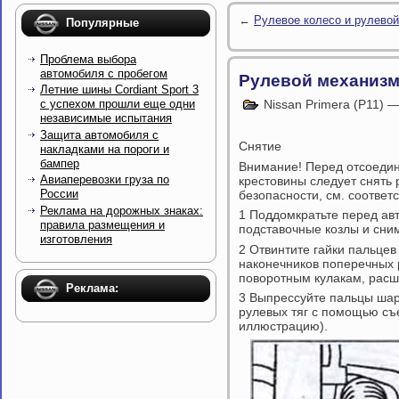
←
Рулевое колесо и рулевой
Популярные
Проблема выбора
автомобиля с пробегом
Рулевой механизм
Летние шины Cordiant Sport 3
Nissan Primera (P11) 
с успехом прошли еще одни
независимые испытания
Защита автомобиля с
Снятие
накладками на пороги и
бампер
Внимание! Перед отсоедин
Авиаперевозки груза по
крестовины следует снять 
России
безопасности, см. соответ
Реклама на дорожных знаках:
1 Поддомкратьте перед авт
правила размещения и
подставочные козлы и сни
изготовления
2 Отвинтите гайки пальцев
наконечников поперечных р
поворотным кулакам, расш
Реклама:
3 Выпрессуйте пальцы ша
рулевых тяг с помощью съ
иллюстрацию).