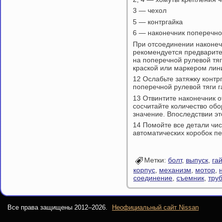
3 — чехол
5 — контргайка
6 — наконечник поперечно
При отсоединении наконеч
рекомендуется предварите
на поперечной рулевой тяг
краской или маркером лин
12 Ослабьте затяжку контр
поперечной рулевой тяги 
13 Отвинтите наконечник о
сосчитайте количество об
значение. Впоследствии эт
14 Помойте все детали чи
автоматических коробок 
Метки:
болт
,
выпуск
,
га
корпус
,
механизм
,
мотор
,
соединение
,
съемник
,
тру
Все права защищены 2012–
2026.
Неофициальный сайт Nissan