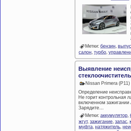
Метки:
бензин
,
выпус
салон
,
турбо
,
управлен
Выявление неисп
стеклоочистител
Nissan Primera (P11
Определение неисправн
Не горит контрольная л
включенном зажигании
Зарядите…
Метки:
аккумулятор
,
жгут
,
зажигание
,
запас
,
муфта
,
натяжитель
,
неи