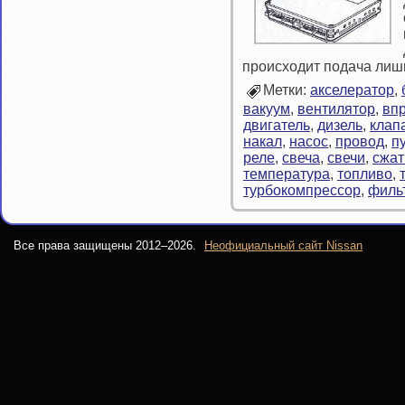
происходит подача лишь 
Метки:
акселератор
,
вакуум
,
вентилятор
,
вп
двигатель
,
дизель
,
клап
накал
,
насос
,
провод
,
п
реле
,
свеча
,
свечи
,
сжат
температура
,
топливо
,
турбокомпрессор
,
филь
Все права защищены 2012–
2026.
Неофициальный сайт Nissan