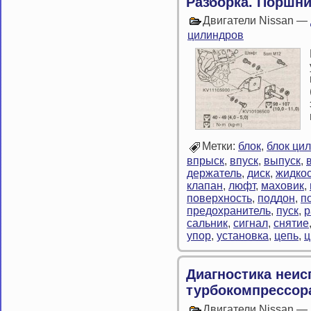
Разборка. Поршни
Двигатели Nissan —
цилиндров
Метки:
блок
,
блок ци
впрыск
,
впуск
,
выпуск
,
держатель
,
диск
,
жидкос
клапан
,
люфт
,
маховик
,
поверхность
,
поддон
,
п
предохранитель
,
пуск
,
р
сальник
,
сигнал
,
снятие
упор
,
установка
,
цепь
,
ц
Диагностика неис
турбокомпрессор
Двигатели Nissan —