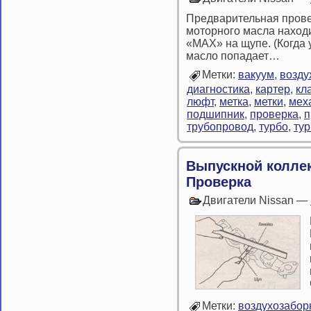
Предварительная провер
моторного масла наход
«МАХ» на щупе. (Когда
масло попадает…
Метки:
вакуум
,
возду
диагностика
,
картер
,
кл
люфт
,
метка
,
метки
,
мех
подшипник
,
проверка
,
п
трубопровод
,
турбо
,
ту
Выпускной коллек
Проверка
Двигатели Nissan —
Метки:
воздухозабор