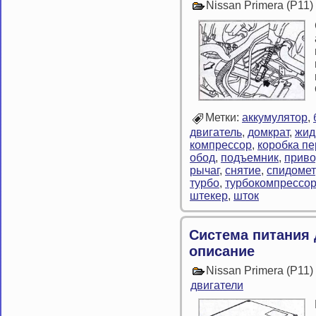
Nissan Primera (P11
Метки:
аккумулятор
,
двигатель
,
домкрат
,
жид
компрессор
,
коробка п
обод
,
подъемник
,
приво
рычаг
,
снятие
,
спидоме
турбо
,
турбокомпрессо
штекер
,
шток
Система питания
описание
Nissan Primera (P11
двигатели