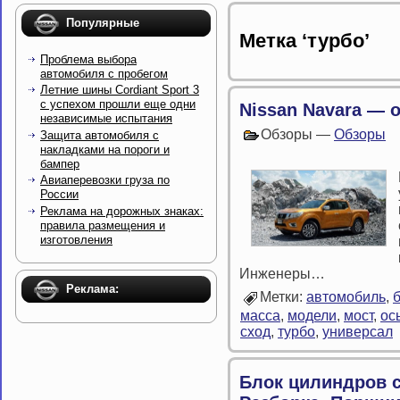
Популярные
Метка ‘турбо’
Проблема выбора
автомобиля с пробегом
Летние шины Cordiant Sport 3
с успехом прошли еще одни
Nissan Navara — 
независимые испытания
Обзоры —
Обзоры
Защита автомобиля с
накладками на пороги и
бампер
Авиаперевозки груза по
России
Реклама на дорожных знаках:
правила размещения и
изготовления
Инженеры…
Реклама:
Метки:
автомобиль
,
масса
,
модели
,
мост
,
ос
сход
,
турбо
,
универсал
Блок цилиндров с