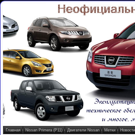
Главная
Nissan Primera (P11)
Двигатели Nissan
Метки
Новост