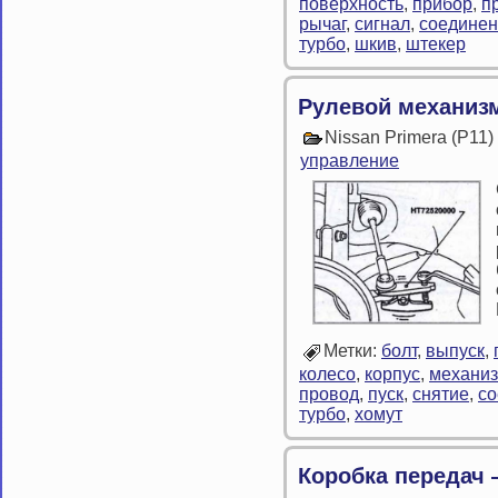
поверхность
,
прибор
,
п
рычаг
,
сигнал
,
соедине
турбо
,
шкив
,
штекер
Рулевой механиз
Nissan Primera (P11
управление
Метки:
болт
,
выпуск
,
колесо
,
корпус
,
механи
провод
,
пуск
,
снятие
,
со
турбо
,
хомут
Коробка передач 