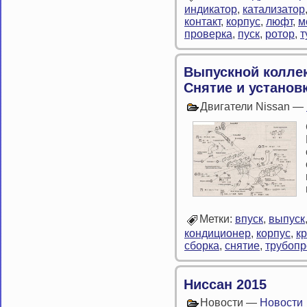
индикатор
,
катализатор
контакт
,
корпус
,
люфт
,
м
проверка
,
пуск
,
ротор
,
т
Выпускной коллек
Снятие и установк
Двигатели Nissan —
Метки:
впуск
,
выпуск
кондиционер
,
корпус
,
к
сборка
,
снятие
,
трубоп
Ниссан 2015
Новости —
Новости