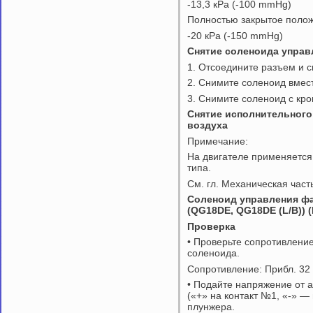
-13,3 кРа (-100 mmHg)
Полностью закрытое поло
-20 кРа (-150 mmHg)
Снятие соленоида управ
1. Отсоедините разъем и 
2. Снимите соленоид вмес
3. Снимите соленоид с кр
Снятие исполнительного
воздуха
Примечание:
На двигателе применяется
типа.
См. гл. Механическая част
Соленоид управления фа
(
QG
18
DE
,
QG
18
DE
(
L
/В))
Проверка
• Проверьте сопротивление
соленоида.
Сопротивление: Прибл. 32 
• Подайте напряжение от 
(«+» на контакт №1, «-» —
плунжера.