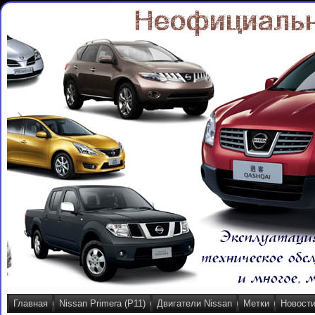
Главная
Nissan Primera (P11)
Двигатели Nissan
Метки
Новост