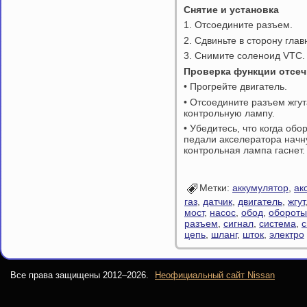
Снятие и установка
1. Отсоедините разъем.
2. Сдвиньте в сторону гла
3. Снимите соленоид VTC.
Проверка функции отсеч
• Прогрейте двигатель.
• Отсоедините разъем жгу
контрольную лампу.
• Убедитесь, что когда об
педали акселератора начну
контрольная лампа гаснет.
Метки:
аккумулятор
,
ак
газ
,
датчик
,
двигатель
,
жгут
мост
,
насос
,
обод
,
обороты
разъем
,
сигнал
,
система
,
с
цепь
,
шланг
,
шток
,
электро
Все права защищены 2012–
2026.
Неофициальный сайт Nissan