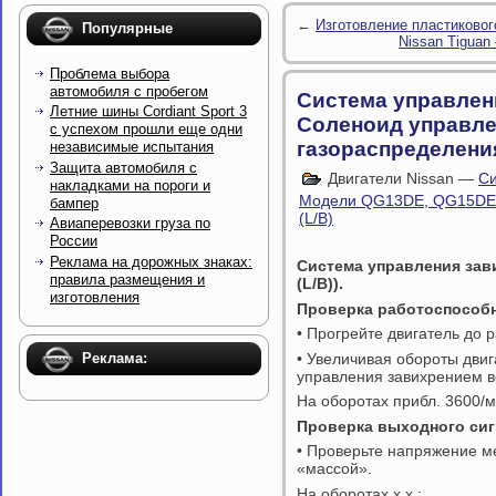
←
Изготовление пластикового
Популярные
Nissan Tiguan
Проблема выбора
автомобиля с пробегом
Система управлен
Летние шины Cordiant Sport 3
Соленоид управл
с успехом прошли еще одни
газораспределени
независимые испытания
Защита автомобиля с
Двигатели Nissan —
Си
накладками на пороги и
Модели QG13DE, QG15DE,
бампер
(L/B)
Авиаперевозки груза по
России
Реклама на дорожных знаках:
Система управления зав
правила размещения и
(
L
/
B
)).
изготовления
Проверка работоспособ
• Прогрейте двигатель до 
Реклама:
• Увеличивая обороты двиг
управления завихрением в
На оборотах прибл. 3600/м
Проверка выходного сиг
• Проверьте напряжение м
«массой».
На оборотах х.х.: