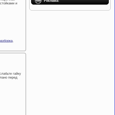
Реклама:
стойками и
разборка
,
слабьте гайку
елано перед