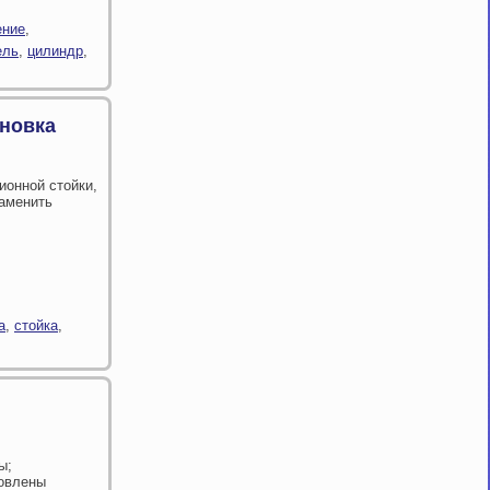
ение
,
ель
,
цилиндр
,
ановка
ионной стойки,
заменить
а
,
стойка
,
ы;
ловлены