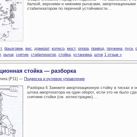
балкой, верхними и нижними рычагами, амортизациоными 
стабилизатором по перечной устойчивости....
т
,
брызговик
,
вес
,
домкрат
,
колесо
,
мост
,
опора
,
привод
,
пружина
,
пуск
,
т
,
рычаг
,
снятие
,
стабилизатор
,
стойка
,
установка
,
шток
1 отзыв »
ционная стойка — разборка
imera (P11) —
Подвеска и рулевое управление
Разборка 6 Зажмите амортизационную стойку в тисках и о
штока амортизатора на один оборот, если это не было сд
снятием стойки (см. иллюстрацию)....