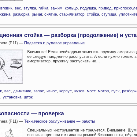
зговик
,
вес
,
втулка
,
гайка
,
зажим
,
кольцо
,
подушка
,
привод
,
приспособл
ужина
,
разборка
,
рычаг
,
снятие
,
стабилизатор
,
стойка
,
ступица
,
уплотнит
ционная стойка — разборка (продолжение) и уст
imera (P11) —
Подвеска и рулевое управление
Внимание! Если необходимо заменить пружину амортизац
её следует медленно расспустить. А если нужно только 
амортизатор, пружину распускать не…
к
,
вес
,
движение
,
запас
,
износ
,
корпус
,
кузов
,
мост
,
мотор
,
пуск
,
разборк
а
,
установка
,
шток
зопасности — проверка
imera (P11) —
Техническое обслуживание — работы
Специальных инструментов не требуется. Внимание! Шум
возникающие при втягивании ремней безопасности, обус