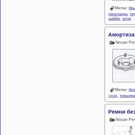
Метки:
бры
прокладка
,
пр
шайба
,
шток
Амортиза
Nissan Pr
Метки:
бло
сход
,
трещин
Ремни бе
Nissan Pr