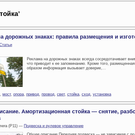
тойка’
на дорожных знаках: правила размещения и изго
Статьи
Реклама на дорожных знаках всегда сосредотачивает вн
что приводит к ее запоминанию. Кроме того, размещенная
образом информация вызывает доверие,…
,
мост
,
опора
,
привод
,
провод
,
свет
,
стойка
,
сход
,
установка
исание. Амортизационная стойка — снятие, разбо
а
imera (P11) —
Подвеска и рулевое управление
Общее описание Передняя подвеска — не зависимая с по