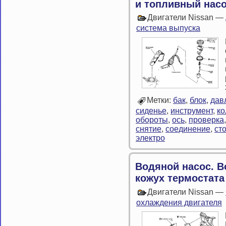
и топливный нас
Двигатели Nissan —
система выпуска
Метки:
бак
,
блок
,
дав
сиденье
,
инструмент
,
ко
обороты
,
ось
,
проверка
снятие
,
соединение
,
ст
электро
Водяной насос. В
кожух термостата
Двигатели Nissan —
охлаждения двигателя