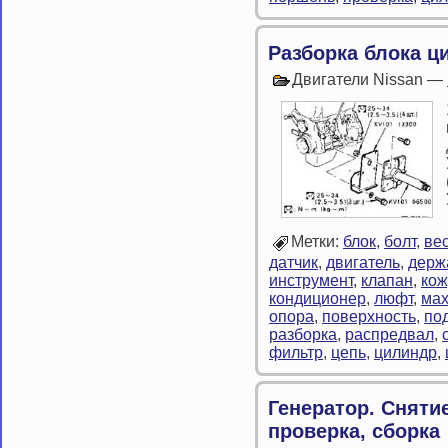
Разборка блока ц
Двигатели Nissan —
Метки:
блок
,
болт
,
ве
датчик
,
двигатель
,
держ
инструмент
,
клапан
,
кож
кондиционер
,
люфт
,
мах
опора
,
поверхность
,
по
разборка
,
распредвал
,
фильтр
,
цепь
,
цилиндр
,
Генератор. Снятие
проверка, сборка