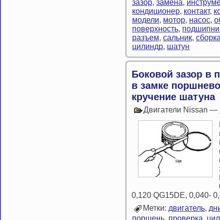
зазор
,
замена
,
инструме
кондиционер
,
контакт
,
к
модели
,
мотор
,
насос
,
о
поверхность
,
подшипни
разъем
,
сальник
,
сборк
цилиндр
,
шатун
Боковой зазор в 
в замке поршнево
кручение шатуна
Двигатели Nissan —
0,120 QG15DE, 0,040- 0
Метки:
двигатель
,
дн
поршень
,
проверка
,
цил