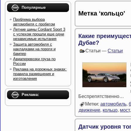
Популярные
Метка ‘кольцо’
Проблема выбора
автомобиля с пробегом
Летние шины Cordiant Sport 3
с успехом прошли еще одни
Какие преимущест
независимые испытания
Дубае?
Защита автомобиля с
накладками на пороги и
Статьи —
Статьи
бампер
Авиаперевозки груза по
России
Реклама на дорожных знаках:
правила размещения и
изготовления
Реклама:
Беспрепятственно…
Метки:
автомобиль
,
движение
,
кольцо
,
мост
Датчик уровня т