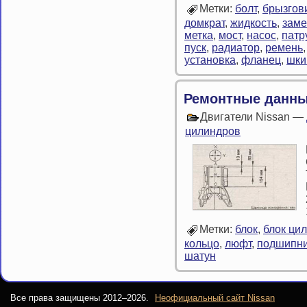
Метки:
болт
,
брызгов
домкрат
,
жидкость
,
заме
метка
,
мост
,
насос
,
патр
пуск
,
радиатор
,
ремень
установка
,
фланец
,
шки
Ремонтные данны
Двигатели Nissan —
цилиндров
Метки:
блок
,
блок ци
кольцо
,
люфт
,
подшипн
шатун
Все права защищены 2012–
2026.
Неофициальный сайт Nissan