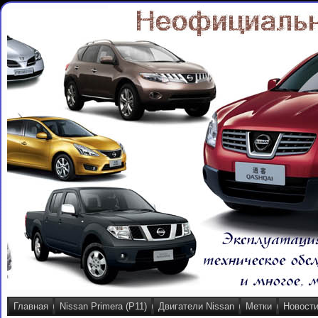
Главная
Nissan Primera (P11)
Двигатели Nissan
Метки
Новост