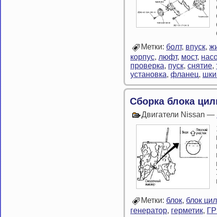
Метки:
болт
,
впуск
,
ж
корпус
,
люфт
,
мост
,
нас
проверка
,
пуск
,
снятие
,
установка
,
фланец
,
шки
Сборка блока ци
Двигатели Nissan —
Метки:
блок
,
блок ци
генератор
,
герметик
,
Г