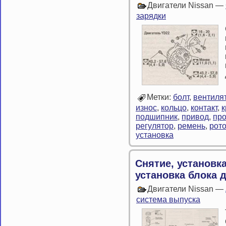
Двигатели Nissan —
зарядки
Метки:
болт
,
вентиля
износ
,
кольцо
,
контакт
,
подшипник
,
привод
,
пр
регулятор
,
ремень
,
рот
установка
Снятие, установка
установка блока 
Двигатели Nissan —
система выпуска