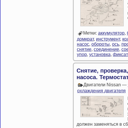
Метки:
аккумулятор
,
домкрат
,
инструмент
,
ко
насос
,
обороты
,
ось
,
пр
снятие
,
соединение
,
со
упор
,
установка
,
фикса
Снятие, проверка
насоса. Термоста
Двигатели Nissan —
охлаждения двигателя
должен заменяться в сб