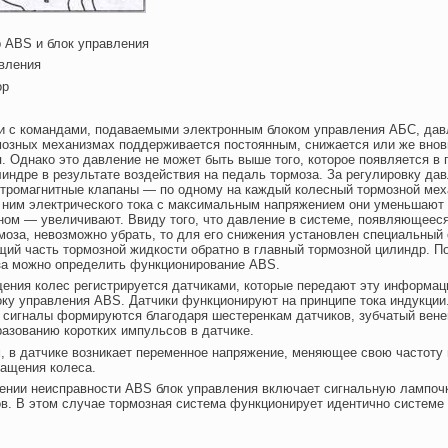
 ABS и блок управления
вления
ор
ии с командами, подаваемыми электронным блоком управления АБС, дав
мозных механизмах поддерживается постоянным, снижается или же внов
. Однако это давление не может быть выше того, которое появляется в 
индре в результате воздействия на педаль тормоза. За регулировку да
ктромагнитные клапаны — по одному на каждый колесный тормозной мех
 ним электрического тока с максимальным напряжением они уменьшают 
ом — увеличивают. Ввиду того, что давление в системе, появляющееся
моза, невозможно убрать, то для его снижения установлен специальны
щий часть тормозной жидкости обратно в главный тормозной цилиндр. П
за можно определить функционирование ABS.
ения колес регистрируется датчиками, которые передают эту информац
ку управления ABS. Датчики функционируют на принципе тока индукции
 сигналы формируются благодаря шестеренкам датчиков, зубчатый вене
разованию коротких импульсов в датчике.
, в датчике возникает переменное напряжение, меняющее свою частоту 
ращения колеса.
вении неисправности ABS блок управления включает сигнальную лампоч
в. В этом случае тормозная система функционирует идентично системе