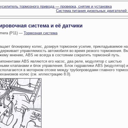
усилитель тормозного привода — проверка, снятие и установка
Система питания дизельных двигателей
ировочная система и её датчики
imera (P11) —
Тормозная система
щает блокировку колес, дозируя тормозное усилие, прикладываемое на
ддерживает управляемость автомобиля во время резкого торможения. Вм
жему мнению, ABS не всегда в состоянии сократить тормозной путь.
мпонентами ABS являются его насос, два реле, модулятор с шестью
ными клапанами и блок управления. Блок гидравлики ABS (модулятор) и
сполагаются в моторном отсеке между трубопроводами главного тормоз
еханизмов колес (см. иллюстрацию 8.0).