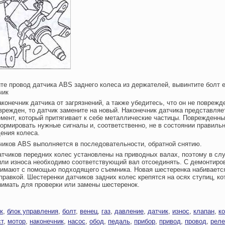
те провод датчика ABS заднего колеса из держателей, вывинтите болт 
чик
аконечник датчика от загрязнений, а также убедитесь, что он не поврежд
врежден, то датчик замените на новый. Наконечник датчика представляе
мент, который притягивает к себе металлические частицы. Поврежденны
ормировать нужные сигналы и, соответственно, не в состоянии правиль
ения колеса.
чиков ABS выполняется в последовательности, обратной снятию.
тчиков передних колес установлены на приводных валах, поэтому в слу
ли износа необходимо соответствующий вал отсоединять. С демонтиро
нимают с помощью подходящего съемника. Новая шестеренка набивается
равкой. Шестеренки датчиков задних колес крепятся на осях ступиц, ко
имать для проверки или замены шестеренок.
к
,
блок управления
,
болт
,
венец
,
газ
,
давление
,
датчик
,
износ
,
клапан
,
к
т
,
мотор
,
наконечник
,
насос
,
обод
,
педаль
,
прибор
,
привод
,
провод
,
реле