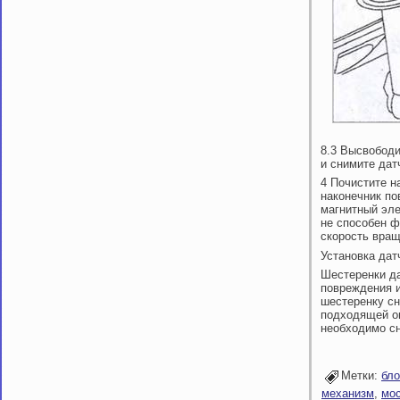
8.3 Высвободи
и снимите дат
4 Почистите н
наконечник по
магнитный эле
не способен ф
скорость вращ
Установка дат
Шестеренки да
повреждения и
шестеренку с
подходящей оп
необходимо сн
Метки:
бло
механизм
,
мос