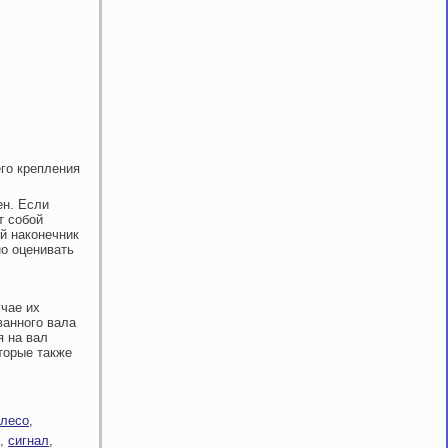
его крепления
ен. Если
т собой
й наконечник
но оценивать
чае их
ванного вала
 на вал
торые также
олесо
,
,
сигнал
,