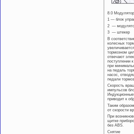
8.0 Модулятор
1 — блок упра
2 — модулят
3 — штекер
В соответств
колесных тор
увеличивается
тормозном цил
отвечают эле
поступлении к
при минимальн
на педаль тор
насос, отводя
педали тормо
Скорость вращ
импульсов бло
Индукционные
приводит к об
Таким образом
от скорости в
При возникно
щитке приборо
без ABS.
Снятие