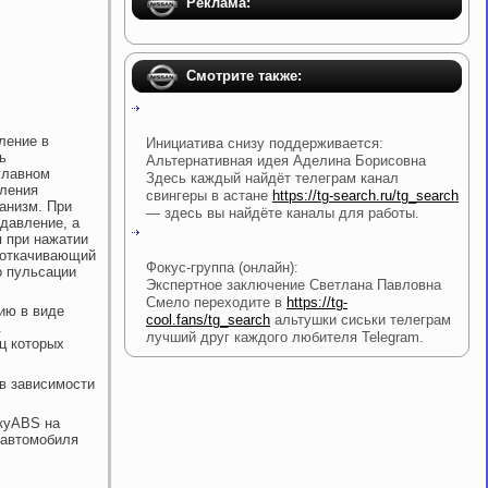
Реклама:
Смотрите также:
ление в
Инициатива снизу поддерживается:
ь
Альтернативная идея Аделина Борисовна
главном
Здесь каждый найдёт телеграм канал
вления
свингеры в астане
https://tg-search.ru/tg_search
анизм. При
— здесь вы найдёте каналы для работы.
давление, а
 при нажатии
й откачивающий
Фокус-группа (онлайн):
о пульсации
Экспертное заключение Светлана Павловна
Смело переходите в
https://tg-
ию в виде
cool.fans/tg_search
альтушки сиськи телеграм
.
лучший друг каждого любителя Telegram.
ц которых
в зависимости
куABS на
 автомобиля