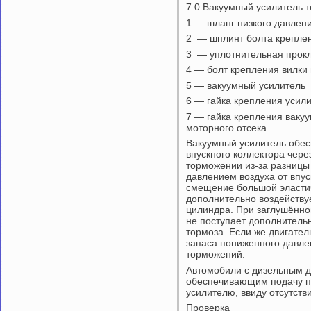
7.0 Вакуумный усилитель 
1 — шланг низкого давлен
2 — шплинт болта креплен
3 — уплотнительная прок
4 — болт крепления вилки 
5 — вакуумный усилитель
6 — гайка крепления усил
7 — гайка крепления вакуу
моторного отсека
Вакуумный усилитель обе
впускного коллектора чере
торможении из-за разниц
давлением воздуха от впус
смещение большой эласти
дополнительно воздейству
цилиндра. При заглушённо
не поступает дополнитель
тормоза. Если же двигатель
запаса пониженного давле
торможений.
Автомобили с дизельным д
обеспечивающим подачу п
усилителю, ввиду отсутств
Проверка