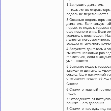
1 Заглушите двигатель,
2 Нажмите на педаль тормо
педаль не перемещается.
3 Оставьте педаль тормоза
двигатель. Если вакуумный
норме, то педаль тормоза
еще немного вниз. Если эт
усилитель неисправен. На
является негерметичность
воздуха от впускного колле
4 Запустите двигатель и з
выжмите несколько раз пе
герметичен, если с кажды
уменьшается.
5 Выжмите педаль тормоза
заглушите двигатель, удер
секунд. Если вакуумный ус
отпускания педали её ход 
Снятие
6 Снимите главный тормоз
главу.
7 Отсоедините от патрубк
пониженного давления.
8 Снимите накладку под п