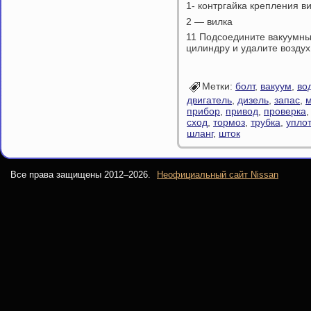
1- контргайка крепления ви
2 — вилка
11 Подсоедините вакуумны
цилиндру и удалите воздух
Метки:
болт
,
вакуум
,
во
двигатель
,
дизель
,
запас
,
м
прибор
,
привод
,
проверка
сход
,
тормоз
,
трубка
,
упло
шланг
,
шток
Все права защищены 2012–
2026.
Неофициальный сайт Nissan