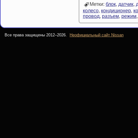
Метки:
блок
,
датчик
,
колесо
,
кондиционер
,
к
провод
,
разъем
,
режим
Все права защищены 2012–
2026.
Неофициальный сайт Nissan