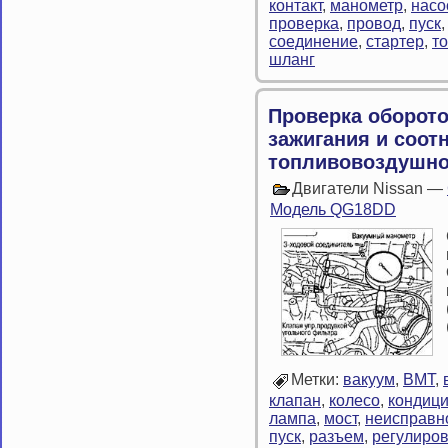
контакт
,
манометр
,
насо
проверка
,
провод
,
пуск
соединение
,
стартер
,
т
шланг
Проверка оборотов
зажигания и соо
топливовоздушно
Двигатели Nissan —
Модель QG18DD
Метки:
вакуум
,
ВМТ
,
клапан
,
колесо
,
кондиц
лампа
,
мост
,
неисправн
пуск
,
разъем
,
регулиро