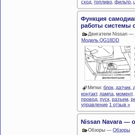
сход
,
топливо
,
фильтр
,
Функция самодиа
работы системы 
Двигатели Nissan —
Модель QG18DD
Метки:
блок
,
датчик
,
контакт
,
лампа
,
момент
,
провод
,
пуск
,
разъем
,
р
управление
1 отзыв »
Nissan Navara — 
Обзоры —
Обзоры