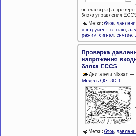
осциллографа проверьт
блока управления ECCS
Метки:
блок
,
давлени
инструмент
,
контакт
,
ла
режим
,
сигнал
,
снятие
,
Проверка давлен
напряжения вход
блока ECCS
Двигатели Nissan —
Модель QG18DD
Метки:
блок
,
давлени