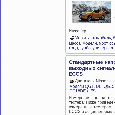
Инженеры…
Метки:
автомобиль
,
масса
,
модели
,
мост
,
ос
сход
,
турбо
,
универсал
Стандартные нап
выходных сигнал
ECCS
Двигатели Nissan —
Модели QG13DE, QG15D
QG18DE (L/B)
Измерения проводятся
тестера. Ниже приведе
измеренные тестером н
ECCS и осциллограмм