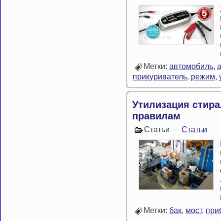
Метки:
автомобиль
,
прикуриватель
,
режим
,
Утилизация стир
правилам
Статьи —
Статьи
Метки:
бак
,
мост
,
при