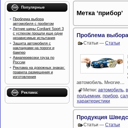
Популярные
Метка ‘прибор’
Проблема выбора
автомобиля с пробегом
Летние шины Cordiant Sport 3
с успехом прошли еще одни
Проблема выбора
независимые испытания
Статьи —
Статьи
Защита автомобиля с
накладками на пороги и
бампер
Авиаперевозки груза по
России
Реклама на дорожных знаках:
правила размещения и
изготовления
автомобиль. Многие…
Метки:
автомобиль
,
Реклама:
подъемник
,
прибор
,
сал
характеристики
Продукция Шведс
Статьи —
Статьи