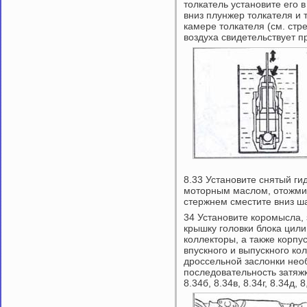
толкатель установите его 
вниз плунжер толкателя и 
камере толкателя (см. стр
воздуха свидетельствует 
8.33 Установите снятый ги
моторным маслом, отожмит
стержнем сместите вниз ша
34 Установите коромысла,
крышку головки блока цили
коллекторы, а также корпу
впускного и выпускного кол
дроссельной заслонки нео
последовательность затяжк
8.34б, 8.34в, 8.34г, 8.34д, 8