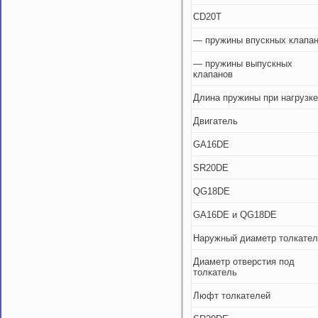
CD20T
— пружины впускных клапа
— пружины выпускных
клапанов
Длина пружины при нагрузке
Двигатель
GA16DE
SR20DE
QG18DE
GA16DE и QG18DE
Наружный диаметр толкател
Диаметр отверстия под
толкатель
Люфт толкателей