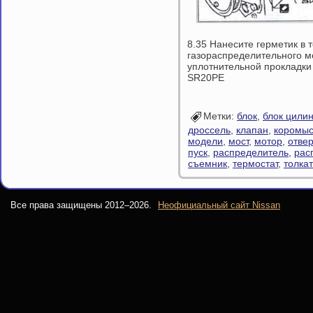
8.35 Нанесите герметик в 
газораспределительного м
уплотнительной прокладки 
SR20PE
Метки:
блок
,
блок цили
дроссель
,
клапан
,
коромы
модели
,
мост
,
мотор
,
отве
пуск
,
распределитель
,
рас
съемник
,
термостат
,
толка
Все права защищены 2012–
2026.
Неофициальный сайт Nissan