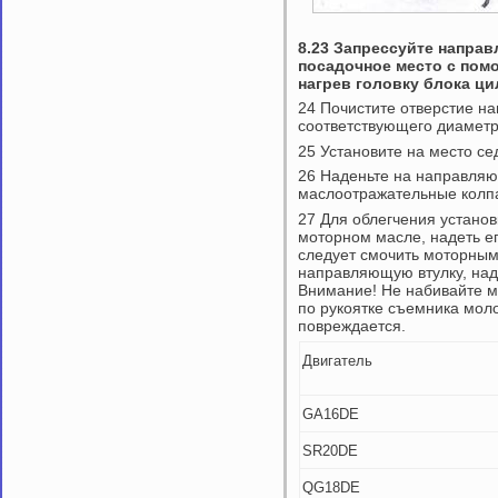
8.23 Запрессуйте напра
посадочное место с по
нагрев головку блока ци
24 Почистите отверстие н
соответствующего диаметра
25 Установите на место се
26 Наденьте на направляю
маслоотражательные колпа
27 Для облегчения установ
моторном масле, надеть ег
следует смочить моторным
направляющую втулку, над
Внимание! Не набивайте м
по рукоятке съемника моло
повреждается.
Двигатель
GA16DE
SR20DE
QG18DE