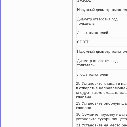
SR20DE
Наружный диаметр толкател
Диаметр отверстия под
толкатель
Люфт толкателей
CD20T
Наружный диаметр толкател
Диаметр отверстия под
толкатель.
Люфт толкателей
28 Установите клапан в н
в отверстие направляюще
следует также смазать ма
клапана.
29 Установите опорную ша
клапана.
30 Сожмите пружину на ст
установите сухари пинцето
31 Установите на место ра