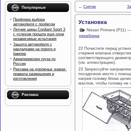
←
Снятие
За
Популярные
Проблема выбора
Установка
автомобиля с пробегом
Летние шины Cordiant Sport 3
Nissan Primera (P11) 
с успехом прошли еще одни
переборка
независимые испытания
Защита автомобиля с
22 Почистите перед устан
накладками на пороги и
стержня клапана отверсти
бампер
соответствующего диаметр
Авиаперевозки груза по
(см. иллюстрацию).
России
23 Запрессуйте направляю
Реклама на дорожных знаках:
посадочное место с помо
правила размещения и
нагрев головку блока цили
изготовления
маслом, чтобы головку не 
Реклама: