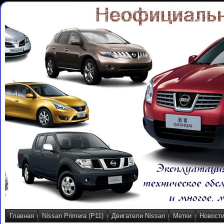
Главная
Nissan Primera (P11)
Двигатели Nissan
Метки
Новост