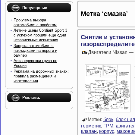
Популярные
Метка ‘смазка’
Проблема выбора
автомобиля с пробегом
Летние шины Cordiant Sport 3
с успехом прошли еще одни
Снятие и установ
независимые испытания
газораспределите
Защита автомобиля с
накладками на пороги и
Двигатели Nissan —
бампер
Авиаперевозки груза по
России
Реклама на дорожных знаках:
правила размещения и
изготовления
Реклама:
Метки:
блок
,
блок ци
герметик
,
ГРМ
,
двигате
клапан
,
корпус
,
махови