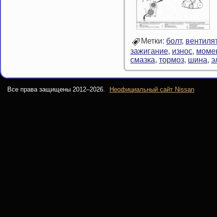
Метки:
болт
,
вентиля
зажигание
,
износ
,
моме
смазка
,
тормоз
,
шина
,
э
Все права защищены 2012–
2026.
Неофициальный сайт Nissan