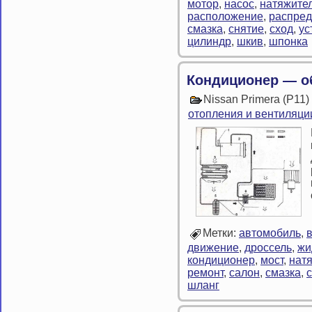
мотор
,
насос
,
натяжите
расположение
,
распре
смазка
,
снятие
,
сход
,
ус
цилиндр
,
шкив
,
шпонка
Кондиционер — 
Nissan Primera (P11
отопления и вентиляци
Метки:
автомобиль
,
движение
,
дроссель
,
жи
кондиционер
,
мост
,
нат
ремонт
,
салон
,
смазка
,
шланг