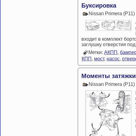
Буксировка
Nissan Primera (P11
входит в комплект борт
заглушку отверстия по
Метки:
АКПП
,
бампе
КПП
,
мост
,
насос
,
отвер
Моменты затяжки
Nissan Primera (P11