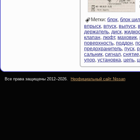
Метки:
блок
,
блок ци
впрыск
,
впуск
,
выпуск
,
держатель
,
диск
,
жидкос
клапан
,
люфт
,
маховик
,
поверхность
,
поддон
,
п
предохранитель
,
пуск
,
р
сальник
,
сигнал
,
снятие
упор
,
установка
,
цепь
,
ц
Все права защищены 2012–
2026.
Неофициальный сайт Nissan