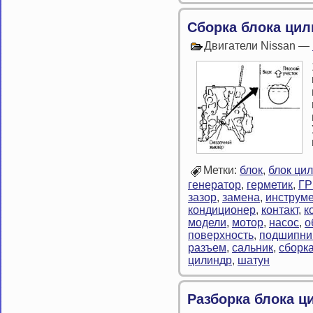
Сборка блока ци
Двигатели Nissan —
Метки:
блок
,
блок ци
генератор
,
герметик
,
Г
зазор
,
замена
,
инструме
кондиционер
,
контакт
,
к
модели
,
мотор
,
насос
,
о
поверхность
,
подшипни
разъем
,
сальник
,
сборк
цилиндр
,
шатун
Разборка блока ц