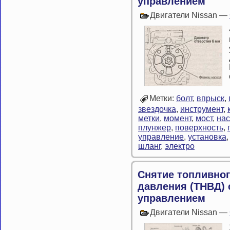
управлением
Двигатели Nissan —
Метки:
болт
,
впрыск
,
звездочка
,
инструмент
,
метки
,
момент
,
мост
,
нас
плунжер
,
поверхность
,
управление
,
установка
шланг
,
электро
Снятие топливног
давления (ТНВД)
управлением
Двигатели Nissan —