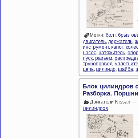
Метки:
болт
,
брызгов
двигатель
,
держатель
,
ж
инструмент
,
капот
,
коле
насос
,
натяжитель
,
опо
пуск
,
разъем
,
распредв
трубопровод
,
уплотнит
цепь
,
цилиндр
,
шайба
,
Блок цилиндров с
Разборка. Поршни
Двигатели Nissan —
цилиндров