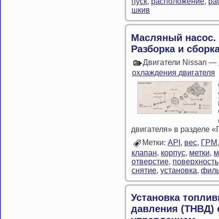
пуск
,
расположение
,
ра
шкив
Масляный насос. 
Разборка и сборк
Двигатели Nissan —
охлаждения двигателя
двигателя» в разделе 
Метки:
API
,
вес
,
ГРМ
клапан
,
корпус
,
метки
,
м
отверстие
,
поверхность
снятие
,
установка
,
филь
Установка топлив
давления (ТНВД)