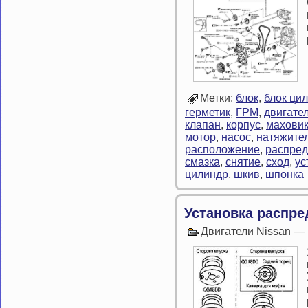
Метки:
блок
,
блок ци
герметик
,
ГРМ
,
двигате
клапан
,
корпус
,
махови
мотор
,
насос
,
натяжите
расположение
,
распре
смазка
,
снятие
,
сход
,
ус
цилиндр
,
шкив
,
шпонка
Установка распр
Двигатели Nissan —