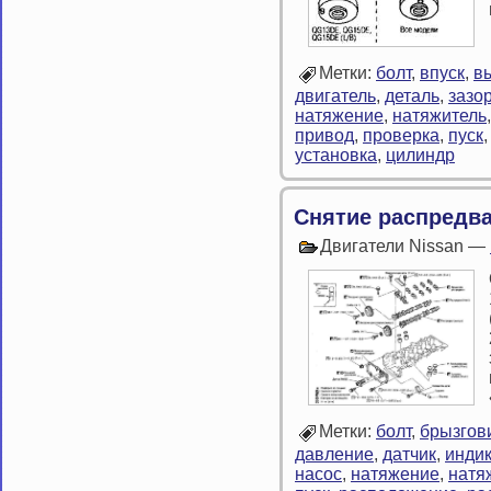
Метки:
болт
,
впуск
,
в
двигатель
,
деталь
,
зазо
натяжение
,
натяжитель
привод
,
проверка
,
пуск
установка
,
цилиндр
Снятие распредв
Двигатели Nissan —
Метки:
болт
,
брызгов
давление
,
датчик
,
инди
насос
,
натяжение
,
натя