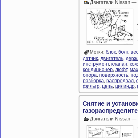
Двигатели Nissan —
Метки:
блок
,
болт
,
ве
датчик
,
двигатель
,
держ
инструмент
,
клапан
,
кож
кондиционер
,
люфт
,
мах
опора
,
поверхность
,
по
разборка
,
распредвал
,
фильтр
,
цепь
,
цилиндр
,
Снятие и установ
газораспределите
Двигатели Nissan —