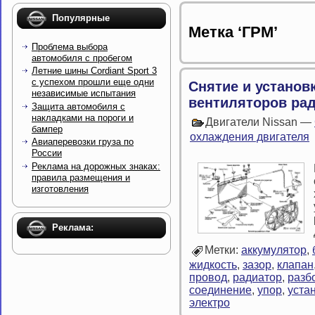
Популярные
Метка ‘ГРМ’
Проблема выбора
автомобиля с пробегом
Летние шины Cordiant Sport 3
с успехом прошли еще одни
Снятие и установ
независимые испытания
вентиляторов рад
Защита автомобиля с
накладками на пороги и
Двигатели Nissan —
бампер
охлаждения двигателя
Авиаперевозки груза по
России
Реклама на дорожных знаках:
правила размещения и
изготовления
Реклама:
Метки:
аккумулятор
,
жидкость
,
зазор
,
клапан
провод
,
радиатор
,
разб
соединение
,
упор
,
уста
электро