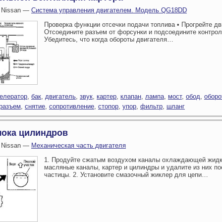
 Nissan —
Система управления двигателем. Модель QG18DD
Проверка функции отсечки подачи топлива • Прогрейте дв
Отсоедините разъем от форсунки и подсоедините контрол
Убедитесь, что когда обороты двигателя…
елератор
,
бак
,
двигатель
,
звук
,
картер
,
клапан
,
лампа
,
мост
,
обод
,
оборо
разъем
,
снятие
,
сопротивление
,
стопор
,
упор
,
фильтр
,
шланг
лока цилиндров
 Nissan —
Механическая часть двигателя
1. Продуйте сжатым воздухом каналы охлаждающей жидк
масляные каналы, картер и цилиндры и удалите из них п
частицы. 2. Установите смазочный жиклер для цепи…