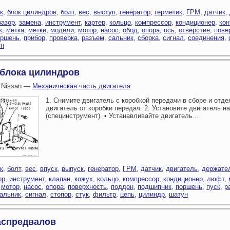
к
,
блок цилиндров
,
болт
,
вес
,
выступ
,
генератор
,
герметик
,
ГРМ
,
датчик
,
зазор
,
замена
,
инструмент
,
картер
,
кольцо
,
компрессор
,
кондиционер
,
кон
к
,
метка
,
метки
,
модели
,
мотор
,
насос
,
обод
,
опора
,
ось
,
отверстие
,
пове
оршень
,
прибор
,
проверка
,
разъем
,
сальник
,
сборка
,
сигнал
,
соединения
,
ун
 блока цилиндров
 Nissan —
Механическая часть двигателя
1. Снимите двигатель с коробкой передачи в сборе и отде
двигатель от коробки передач. 2. Установите двигатель н
(специнструмент). • Устанавливайте двигатель…
к
,
болт
,
вес
,
впуск
,
выпуск
,
генератор
,
ГРМ
,
датчик
,
двигатель
,
держате
ор
,
инструмент
,
клапан
,
кожух
,
кольцо
,
компрессор
,
кондиционер
,
люфт
,
,
мотор
,
насос
,
опора
,
поверхность
,
поддон
,
подшипник
,
поршень
,
пуск
,
р
альник
,
сигнал
,
стопор
,
стук
,
фильтр
,
цепь
,
цилиндр
,
шатун
аспредвалов