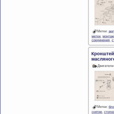
Метки:
акк
метки
,
монтаж
соединения
,
с
Кронштейн
масляног
Двигатели
Метки:
бло
снятие
,
стопо