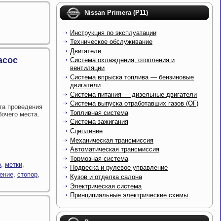
Nissan Primera (P11)
Инструкция по эксплуатации
Техническое обслуживание
Двигатели
асос
Система охлаждения, отопления и
вентиляции
Система впрыска топлива — бензиновые
двигатели
Система питания — дизельные двигатели
Система выпуска отработавших газов (ОГ)
та проведения
Топливная система
бочего места.
Система зажигания
Сцепление
Механическая трансмиссия
Автоматическая трансмиссия
Тормозная система
о
,
метки
,
Подвеска и рулевое управление
ение
,
стопор
,
Кузов и отделка салона
Электрическая система
Принципиальные электрические схемы