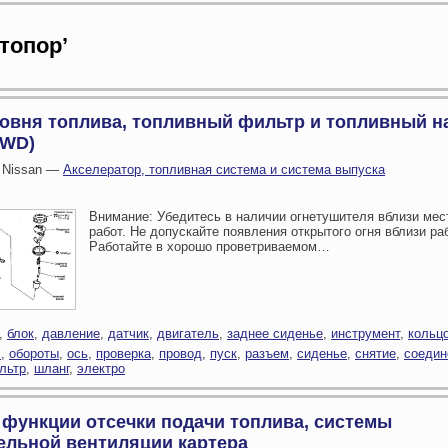
стопор’
ровня топлива, топливный фильтр и топливный н
4WD)
 Nissan —
Акселератор, топливная система и система выпуска
Внимание: Убедитесь в наличии огнетушителя вблизи мес
работ. Не допускайте появления открытого огня вблизи ра
Работайте в хорошо проветриваемом…
,
блок
,
давление
,
датчик
,
двигатель
,
заднее сиденье
,
инструмент
,
кольц
с
,
обороты
,
ось
,
проверка
,
провод
,
пуск
,
разъем
,
сиденье
,
снятие
,
соедин
льтр
,
шланг
,
электро
 функции отсечки подачи топлива, системы
ельной вентиляции картера