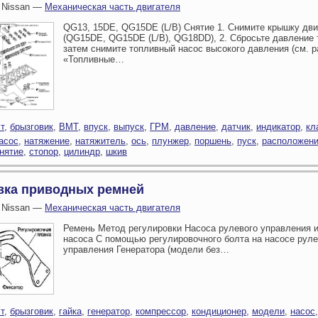
 Nissan —
Механическая часть двигателя
QG13, 15DE, QG15DE (L/B) Снятие 1. Снимите крышку дви
(QG15DE, QG15DE (L/B), QG18DD), 2. Сбросьте давление 
затем снимите топливный насос высокого давления (см. 
«Топливные…
т
,
брызговик
,
ВМТ
,
впуск
,
выпуск
,
ГРМ
,
давление
,
датчик
,
индикатор
,
кл
асос
,
натяжение
,
натяжитель
,
ось
,
плунжер
,
поршень
,
пуск
,
расположен
нятие
,
стопор
,
цилиндр
,
шкив
вка приводных ремней
 Nissan —
Механическая часть двигателя
Ремень Метод регулировки Насоса рулевого управления и
насоса С помощью регулировочного болта на насосе руле
управления Генератора (модели без…
т
,
брызговик
,
гайка
,
генератор
,
компрессор
,
кондиционер
,
модели
,
насос