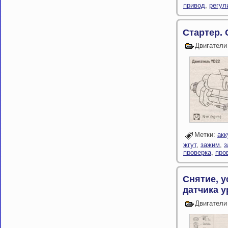
привод
,
регул
Стартер. 
Двигатели
Метки:
акк
жгут
,
зажим
,
з
проверка
,
про
Снятие, у
датчика 
Двигатели