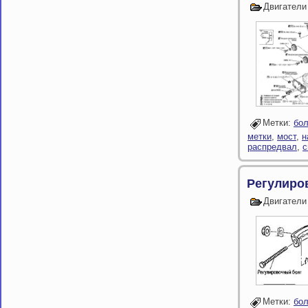
Двигатели
Метки:
бол
метки
,
мост
,
н
распредвал
,
с
Регулиро
Двигатели
Метки:
бол