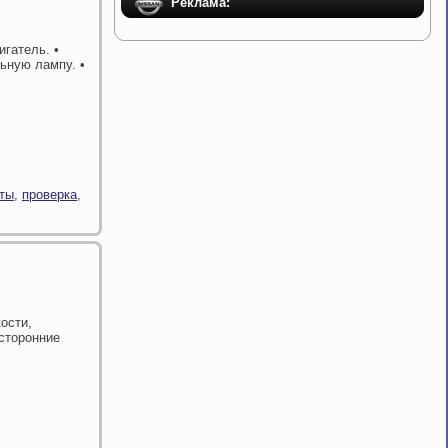
Реклама:
игатель. •
ьную лампу. •
ты
,
проверка
,
ости,
осторонние