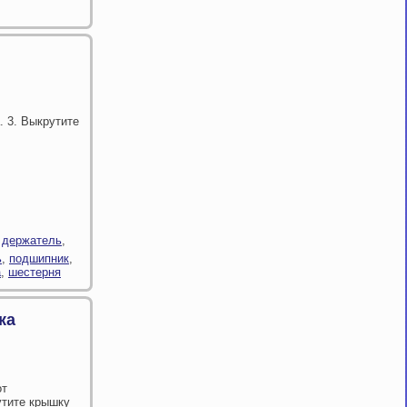
. 3. Выкрутите
,
держатель
,
ь
,
подшипник
,
а
,
шестерня
ка
от
утите крышку