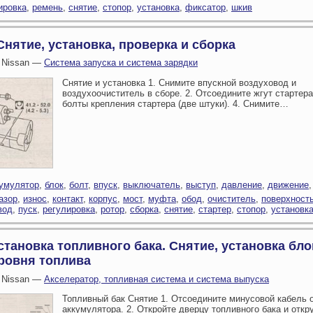
ировка
,
ремень
,
снятие
,
стопор
,
установка
,
фиксатор
,
шкив
Снятие, установка, проверка и сборка
 Nissan —
Система запуска и система зарядки
Снятие и установка 1. Снимите впускной воздуховод и
воздухоочиститель в сборе. 2. Отсоедините жгут стартера
болты крепления стартера (две штуки). 4. Снимите…
умулятор
,
блок
,
болт
,
впуск
,
выключатель
,
выступ
,
давление
,
движение
азор
,
износ
,
контакт
,
корпус
,
мост
,
муфта
,
обод
,
очиститель
,
поверхност
вод
,
пуск
,
регулировка
,
ротор
,
сборка
,
снятие
,
стартер
,
стопор
,
установк
становка топливного бака. Снятие, установка бло
уровня топлива
 Nissan —
Акселератор, топливная система и система выпуска
Топливный бак Снятие 1. Отсоедините минусовой кабель 
аккумулятора. 2. Откройте дверцу топливного бака и откр