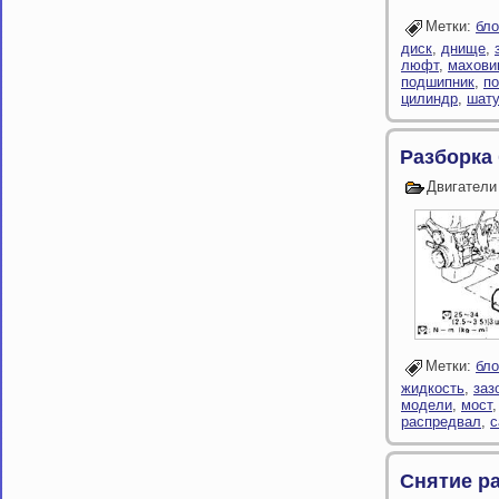
Метки:
бло
диск
,
днище
,
люфт
,
махови
подшипник
,
п
цилиндр
,
шат
Разборка
Двигатели
Метки:
бло
жидкость
,
заз
модели
,
мост
распредвал
,
с
Снятие р