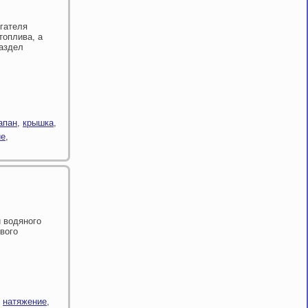
гателя
топлива, а
раздел
апан
,
крышка
,
ие
,
 водяного
вого
,
натяжение
,