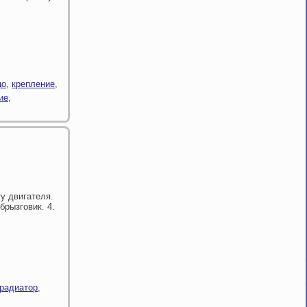
цо
,
крепление
,
ие
,
у двигателя.
брызговик. 4.
радиатор
,