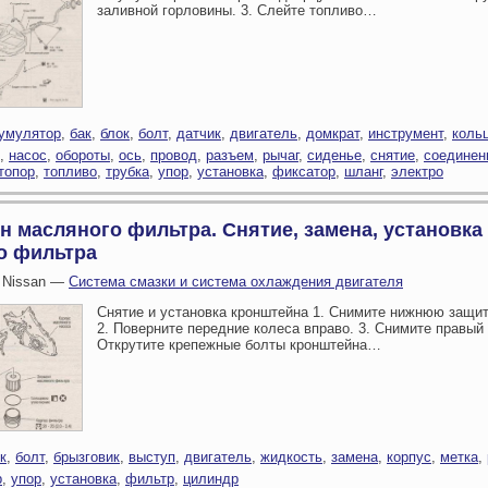
заливной горловины. 3. Слейте топливо…
умулятор
,
бак
,
блок
,
болт
,
датчик
,
двигатель
,
домкрат
,
инструмент
,
коль
,
насос
,
обороты
,
ось
,
провод
,
разъем
,
рычаг
,
сиденье
,
снятие
,
соединен
топор
,
топливо
,
трубка
,
упор
,
установка
,
фиксатор
,
шланг
,
электро
 масляного фильтра. Снятие, замена, установка
о фильтра
 Nissan —
Система смазки и система охлаждения двигателя
Снятие и установка кронштейна 1. Снимите нижнюю защит
2. Поверните передние колеса вправо. 3. Снимите правый 
Открутите крепежные болты кронштейна…
к
,
болт
,
брызговик
,
выступ
,
двигатель
,
жидкость
,
замена
,
корпус
,
метка
,
р
,
упор
,
установка
,
фильтр
,
цилиндр