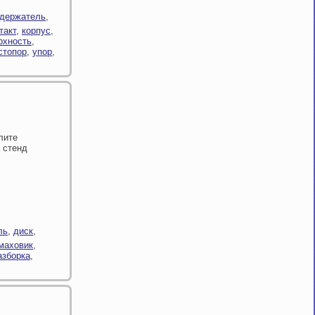
держатель
,
такт
,
корпус
,
рхность
,
стопор
,
упор
,
лите
а стенд
ль
,
диск
,
маховик
,
азборка
,