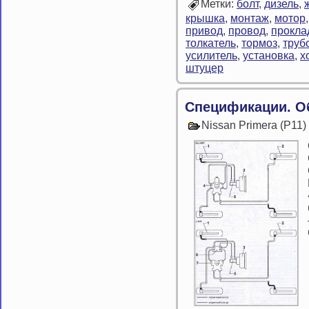
Метки:
болт
,
дизель
,
крышка
,
монтаж
,
мотор
привод
,
провод
,
прокла
толкатель
,
тормоз
,
труб
усилитель
,
установка
,
х
штуцер
Спецификации. О
Nissan Primera (P11