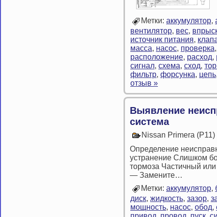
Метки:
аккумулятор
,
вентилятор
,
вес
,
впрыс
источник питания
,
клап
масса
,
насос
,
проверка
расположение
,
расход
,
сигнал
,
схема
,
сход
,
тор
фильтр
,
форсунка
,
цепь
отзыв »
Выявление неисп
система
Nissan Primera (P11
Определение неисправн
устранение Слишком б
тормоза Частичный или
— Замените…
Метки:
аккумулятор
,
диск
,
жидкость
,
зазор
,
з
мощность
,
насос
,
обод
,
привод
,
провод
,
пуск
,
с