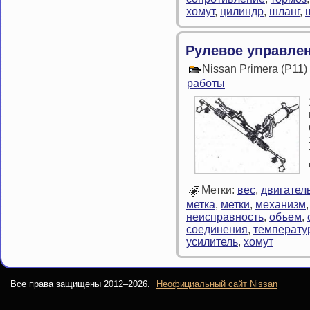
хомут
,
цилиндр
,
шланг
,
Рулевое управле
Nissan Primera (P11
работы
Метки:
вес
,
двигател
метка
,
метки
,
механизм
неисправность
,
объем
,
соединения
,
температу
усилитель
,
хомут
Все права защищены 2012–
2026.
Неофициальный сайт Nissan