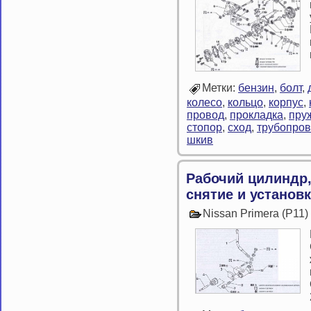
Метки:
бензин
,
болт
,
колесо
,
кольцо
,
корпус
,
провод
,
прокладка
,
пру
стопор
,
сход
,
трубопро
шкив
Рабочий цилиндр
снятие и установ
Nissan Primera (P11