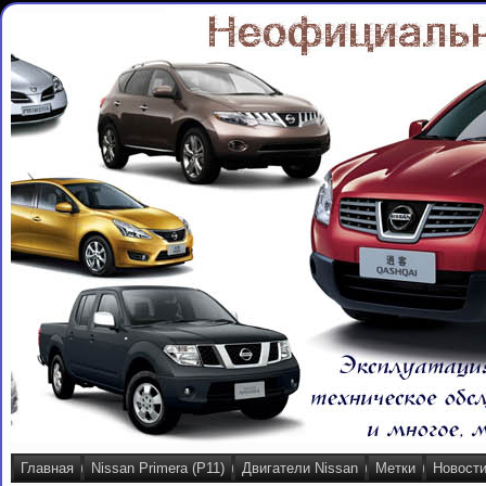
Главная
Nissan Primera (P11)
Двигатели Nissan
Метки
Новост