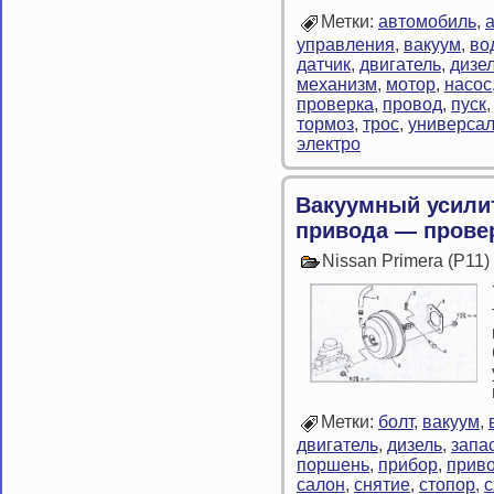
Метки:
автомобиль
,
управления
,
вакуум
,
во
датчик
,
двигатель
,
дизе
механизм
,
мотор
,
насос
проверка
,
провод
,
пуск
тормоз
,
трос
,
универса
электро
Вакуумный усили
привода — провер
Nissan Primera (P11
Метки:
болт
,
вакуум
,
двигатель
,
дизель
,
запа
поршень
,
прибор
,
прив
салон
,
снятие
,
стопор
,
с