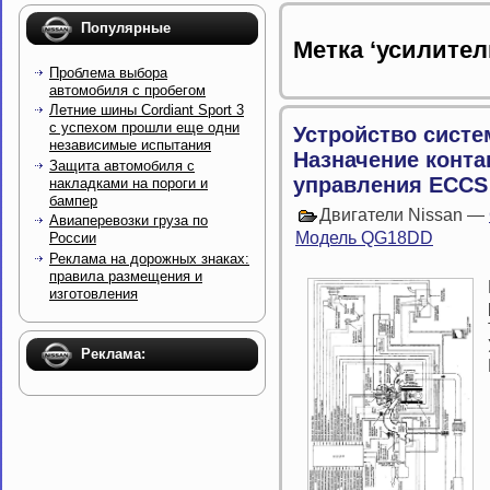
Популярные
Метка ‘усилител
Проблема выбора
автомобиля с пробегом
Летние шины Cordiant Sport 3
с успехом прошли еще одни
Устройство систе
независимые испытания
Назначение конта
Защита автомобиля с
управления ECCS
накладками на пороги и
бампер
Двигатели Nissan —
Авиаперевозки груза по
Модель QG18DD
России
Реклама на дорожных знаках:
правила размещения и
изготовления
Реклама: