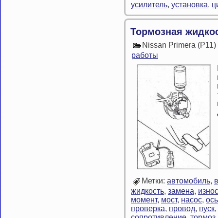
усилитель
,
установка
,
ц
Тормозная жидко
Nissan Primera (P11
работы
Метки:
автомобиль
,
жидкость
,
замена
,
изно
момент
,
мост
,
насос
,
ось
проверка
,
провод
,
пуск
сопротивление
,
тормоз