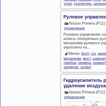
упор
,
усилитель
,
цилин
Рулевое управле
Nissan Primera (P11
управление
Рулевое управление сос
колеса, поперечных рул
механизма рулевого уп
укреплено на…
Метки:
болт
,
газ
,
дви
механизм
,
мост
,
наконе
прибор
,
ремень
,
ремонт
цилиндр
,
шланг
Гидроусилитель 
удаление воздуха
Nissan Primera (P11
управление