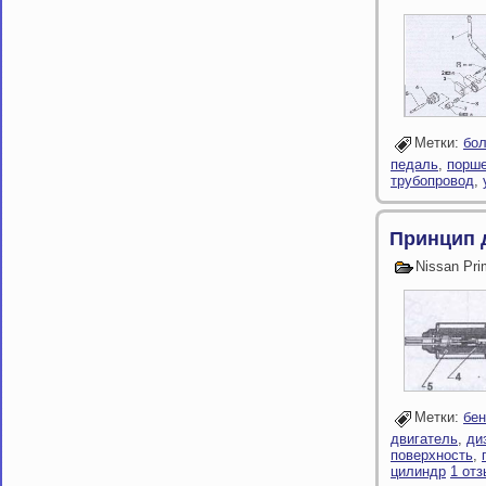
Метки:
бол
педаль
,
порш
трубопровод
,
Принцип 
Nissan Pr
Метки:
бен
двигатель
,
ди
поверхность
,
цилиндр
1 отз