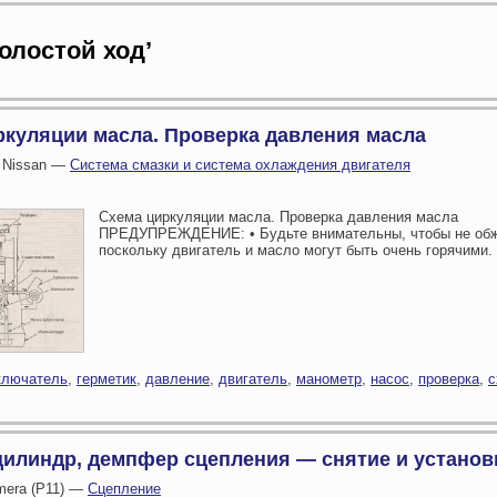
холостой ход’
ркуляции масла. Проверка давления масла
 Nissan —
Система смазки и система охлаждения двигателя
Схема циркуляции масла. Проверка давления масла
ПРЕДУПРЕЖДЕНИЕ: • Будьте внимательны, чтобы не обж
поскольку двигатель и масло могут быть очень горячими.
ключатель
,
герметик
,
давление
,
двигатель
,
манометр
,
насос
,
проверка
,
с
цилиндр, демпфер сцепления — снятие и установ
imera (P11) —
Сцепление