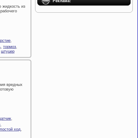
Реклама:
ю жидкость из
 рабочего
ерстие
,
ь
,
тормоз
,
,
штуцер
ния вредных
сотовую
датчик
,
ы
,
лостой ход
,