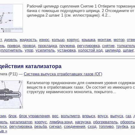
Рабочий цилиндр сцепления Снятие 1 Отберите тормозну
бачка с помощью подходящего шприца. 2 Отсоедините от
цилиндра 2 шланг 1 (см. иллюстрацию). 4.2…
т
,
дизель
,
жидкость
,
износ
,
кольцо
,
корпус
,
крышка
,
монтаж
,
мотор
,
отв
ень
,
привод
,
провод
,
прокладка
,
пружина
,
регулировка
,
снятие
,
толкател
уплотнитель
,
упор
,
усилитель
,
установка
,
холостой ход
,
цилиндр
,
шланг
действия катализатора
imera (P11) —
Система выпуска отработавших газов (ОГ)
Катализатор предназначен для снижения уровня содержа
веществ в отработавших газах. Он состоит из имеющего 
структуру керамического монолита, покрытого…
зин
,
блок
,
блок управления
,
вес
,
вольтметр
,
впрыск
,
впуск
,
выпуск
,
газ
,
зель
,
катализатор
,
корпус
,
лямбда-зонд
,
нагрузка
,
обогреватель
,
оборот
пуск
,
регулировка
,
резьба
,
сигнал
,
соединения
,
сход
,
топливо
,
трубка
,
хо
ыв »