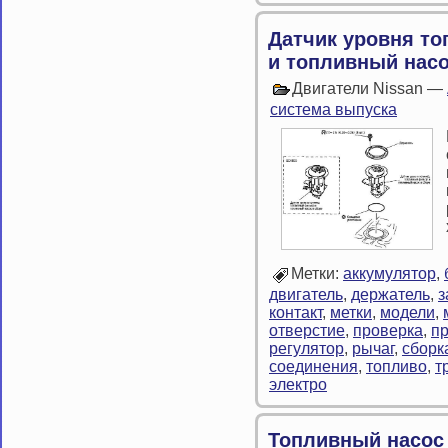
Датчик уровня т
и топливный нас
Двигатели Nissan —
система выпуска
Метки:
аккумулятор
,
двигатель
,
держатель
,
з
контакт
,
метки
,
модели
,
отверстие
,
проверка
,
п
регулятор
,
рычаг
,
сборк
соединения
,
топливо
,
т
электро
Топливный насос 