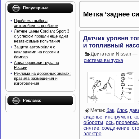
Популярные
Метка ‘заднее с
Проблема выбора
автомобиля с пробегом
Летние шины Cordiant Sport 3
с успехом прошли еще одни
Датчик уровня т
независимые испытания
и топливный нас
Защита автомобиля с
накладками на пороги и
Двигатели Nissan —
бампер
система выпуска
Авиаперевозки груза по
России
Реклама на дорожных знаках:
правила размещения и
изготовления
Реклама:
Метки:
бак
,
блок
,
дав
сиденье
,
инструмент
,
ко
обороты
,
ось
,
проверка
снятие
,
соединение
,
ст
электро