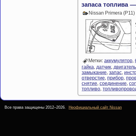
запаса топлива —
Nissan Primera (P11
Метки:
аккумулятор
,
гайка
,
датчик
,
двигатель
замыкание
,
запас
,
инст
отверстие
,
прибор
,
про
снятие
,
соединение
,
со
топливо
,
топливопрово
Все права защищены 2012–
2026.
Неофициальный сайт Nissan