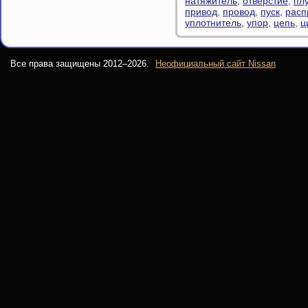
натяжитель
,
отверстие
,
пл
привод
,
провод
,
пуск
,
расп
уплотнитель
,
упор
,
цепь
,
ц
Все права защищены 2012–
2026.
Неофициальный сайт Nissan