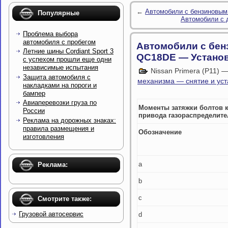
←
Автомобили с бензиновы
Популярные
Автомобили с 
Проблема выбора
автомобиля с пробегом
Автомобили с бен
Летние шины Cordiant Sport 3
QC18DE — Устано
с успехом прошли еще одни
независимые испытания
Nissan Primera (P11) 
Защита автомобиля с
механизма — снятие и уст
накладками на пороги и
бампер
Авиаперевозки груза по
Моменты затяжки болтов 
России
привода газораспределите
Реклама на дорожных знаках:
правила размещения и
Обозначение
изготовления
а
Реклама:
b
с
Смотрите также:
Грузовой автосервис
d