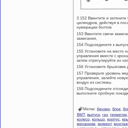
3.152 Ввинтите и затяните
цилиндров, действуя в по
нумерации болтов
153 Ввинтите свечи зажига
зажигания,
154 Подсоедините к выпус
155 Установите на место н
управления вместе с крон
затем отрегулируйте их на
156 Установите брызговик 
157 Проверьте уровень жид
управления, залейте нову
воздух из системы.
158 Подсоедините отсоеди
выполните пробную поездк
Метки:
бензин
,
блок
,
бл
ВМТ
,
выпуск
,
газ
,
герметик
колесо
,
кольцо
,
корпус
,
кр
механизм
,
момент
,
монтаж