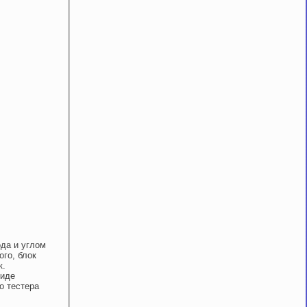
да и углом
ого, блок
к.
виде
о тестера