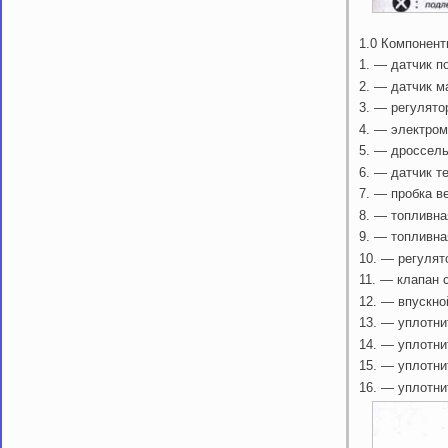
1.0 Компонен
1. — датчик п
2. — датчик м
3. — регулято
4. — электром
5. — дроссель
6. — датчик 
7. — пробка в
8. — топливн
9. — топливна
10. — регулят
11. — клапан 
12. — впускно
13. — уплотни
14. — уплотни
15. — уплотни
16. — уплотни