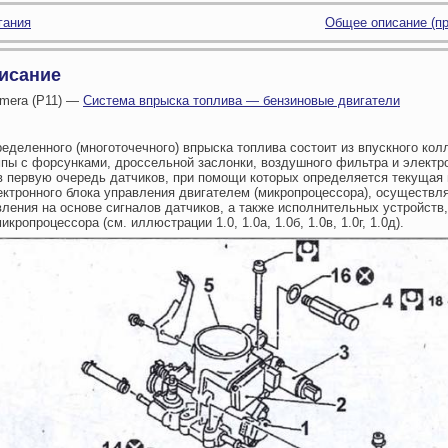
гания
Общее описание (п
исание
imera (P11) —
Система впрыска топлива — бензиновые двигатели
еделенного (многоточечного) впрыска топлива состоит из впускного кол
пы с форсунками, дроссельной заслонки, воздушного фильтра и электр
в первую очередь датчиков, при помощи которых определяется текущая 
ектронного блока управления двигателем (микропроцессора), осуществ
ления на основе сигналов датчиков, а также исполнительных устройств
кропроцессора (см. иллюстрации 1.0, 1.0а, 1.0б, 1.0в, 1.0г, 1.0д).