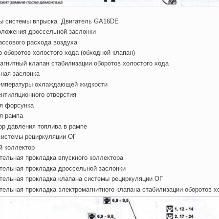
ты системы впрыска. Двигатель GA16DE
оложения дроссельной заслонки
ассового расхода воздуха
р оборотов холостого хода (обходной клапан)
агнитный клапан стабилизации оборотов холостого хода
ная заслонка
температуры охлаждающей жидкости
ентиляционного отверстия
ая форсунка
я рампа
ор давления топлива в рампе
системы рециркуляции ОГ
й коллектор
тельная прокладка впускного коллектора
тельная прокладка дроссельной заслонки
тельная прокладка клапана системы рециркуляции ОГ
тельная прокладка электромагнитного клапана стабилизации оборотов х