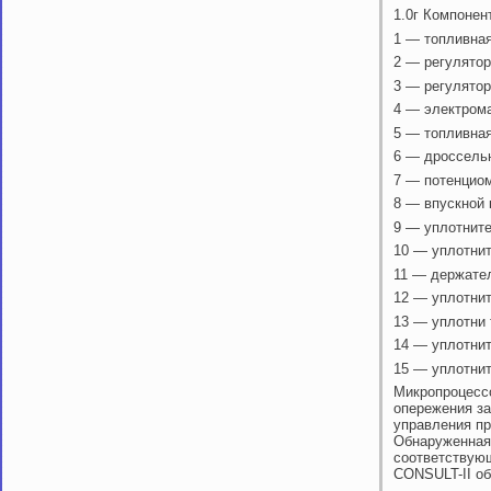
1.0г Компоне
1 — топливна
2 — регулятор
3 — регулятор
4 — электрома
5 — топливна
6 — дроссель
7 — потенциом
8 — впускной 
9 — уплотнит
10 — уплотни
11 — держате
12 — уплотнит
13 — уплотни 
14 — уплотнит
15 — уплотнит
Микропроцессо
опережения за
управления пр
Обнаруженная 
соответствующ
CONSULT-II об