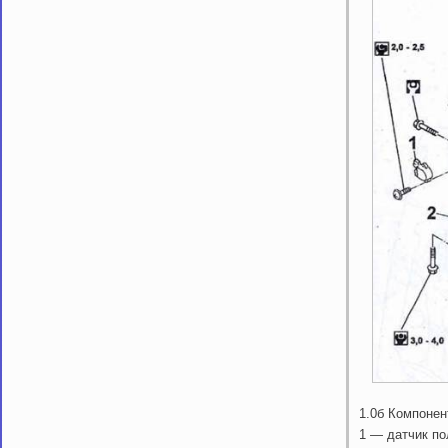
1.0б Компоне
1 — датчик п