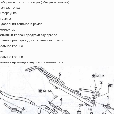
 оборотов холостого хода (обходной клапан)
ная заслонка
я форсунка
я рампа
 давления топлива в рампе
коллектор
гнитный клапан продувки адсорбера
льная прокладка дроссельной заслонки
тельное кольцо
ль
тельное кольцо
ельная прокладка впускного коллектора