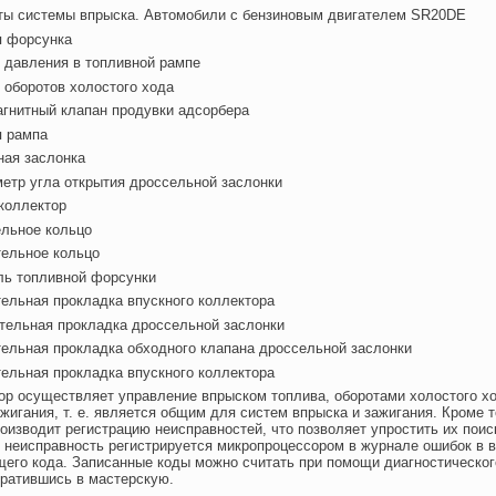
нты системы впрыска. Автомобили с бензиновым двигателем SR20DE
я форсунка
 давления в топливной рампе
 оборотов холостого хода
гнитный клапан продувки адсорбера
я рампа
ная заслонка
етр угла открытия дроссельной заслонки
коллектор
ельное кольцо
тельное кольцо
ль топливной форсунки
ельная прокладка впускного коллектора
тельная прокладка дроссельной заслонки
ельная прокладка обходного клапана дроссельной заслонки
ельная прокладка впускного коллектора
р осуществляет управление впрыском топлива, оборотами холостого хо
жигания, т. е. является общим для систем впрыска и зажигания. Кроме т
оизводит регистрацию неисправностей, что позволяет упростить их поис
неисправность регистрируется микропроцессором в журнале ошибок в 
его кода. Записанные коды можно считать при помощи диагностическог
ратившись в мастерскую.