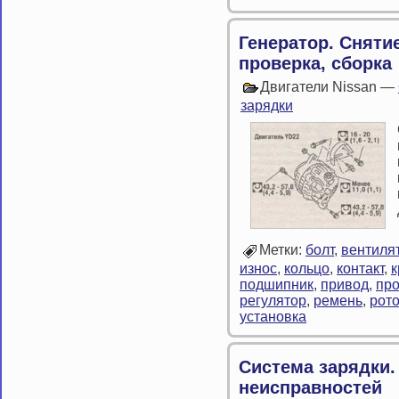
Генератор. Снятие
проверка, сборка
Двигатели Nissan —
зарядки
Метки:
болт
,
вентиля
износ
,
кольцо
,
контакт
,
подшипник
,
привод
,
пр
регулятор
,
ремень
,
рот
установка
Система зарядки.
неисправностей