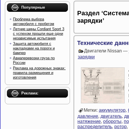
Популярные
Раздел ‘Система
Проблема выбора
зарядки’
автомобиля с пробегом
Летние шины Cordiant Sport 3
с успехом прошли еще одни
независимые испытания
Технические дан
Защита автомобиля с
накладками на пороги и
Двигатели Nissan —
бампер
зарядки
Авиаперевозки груза по
России
Реклама на дорожных знаках:
правила размещения и
изготовления
Реклама:
Метки:
аккумулятор
,
давление
,
двигатель
,
д
натяжение
,
обороты
,
п
распределитель
,
ротор
,