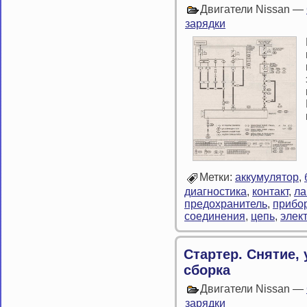
Двигатели Nissan —
зарядки
Метки:
аккумулятор
,
диагностика
,
контакт
,
ла
предохранитель
,
прибо
соединения
,
цепь
,
элек
Стартер. Снятие, 
сборка
Двигатели Nissan —
зарядки