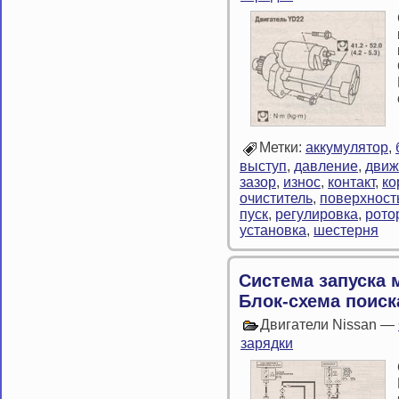
Метки:
аккумулятор
,
выступ
,
давление
,
движ
зазор
,
износ
,
контакт
,
ко
очиститель
,
поверхност
пуск
,
регулировка
,
рото
установка
,
шестерня
Система запуска 
Блок-схема поиск
Двигатели Nissan —
зарядки