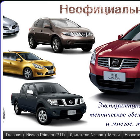
Главная
Nissan Primera (P11)
Двигатели Nissan
Метки
Новост