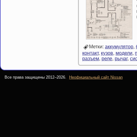
Метки:
аккумулятор
,
контакт
,
кузов
,
модели
,
разъем
,
реле
,
рычаг
,
си
Все права защищены 2012–
2026.
Неофициальный сайт Nissan