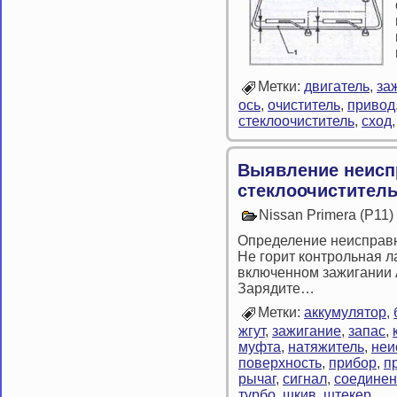
Метки:
двигатель
,
за
ось
,
очиститель
,
привод
стеклоочиститель
,
сход
Выявление неисп
стеклоочистител
Nissan Primera (P11
Определение неисправн
Не горит контрольная л
включенном зажигании
Зарядите…
Метки:
аккумулятор
,
жгут
,
зажигание
,
запас
,
муфта
,
натяжитель
,
неи
поверхность
,
прибор
,
п
рычаг
,
сигнал
,
соедине
турбо
,
шкив
,
штекер