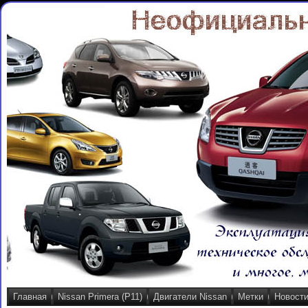
Главная
Nissan Primera (P11)
Двигатели Nissan
Метки
Новост