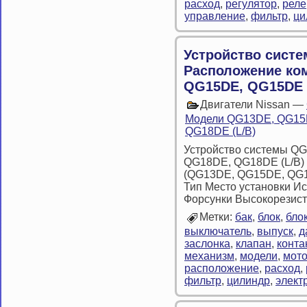
расход
,
регулятор
,
реле
управление
,
фильтр
,
ци
Устройство сист
Расположение ко
QG15DE, QG15DE (
Двигатели Nissan —
Модели QG13DE, QG15D
QG18DE (L/B)
Устройство системы Q
QG18DE, QG18DE (L/B)
(QG13DE, QG15DE, QG1
Тип Место установки И
Форсунки Высокорезис
Метки:
бак
,
блок
,
бло
выключатель
,
выпуск
,
д
заслонка
,
клапан
,
конта
механизм
,
модели
,
мот
расположение
,
расход
,
фильтр
,
цилиндр
,
элект