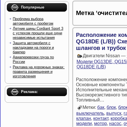
Популярные
Метка ‘очистите
Проблема выбора
автомобиля с пробегом
Летние шины Cordiant Sport 3
с успехом прошли еще одни
Расположение ко
независимые испытания
QG18DE (L/B)) Сх
Защита автомобиля с
шлангов и трубок
накладками на пороги и
бампер
Двигатели Nissan —
Авиаперевозки груза по
Модели QG13DE, QG15D
России
QG18DE (L/B)
Реклама на дорожных знаках:
правила размещения и
изготовления
Расположение компонен
Основные компоненты Т
Исполнительные механ
Реклама:
Высокорезистивного ти
Топливный…
Метки:
бак
,
блок
,
бло
выключатель
,
выпуск
,
г
клапан
,
контакт
,
коробк
модели
,
мотор
,
насос
,
о