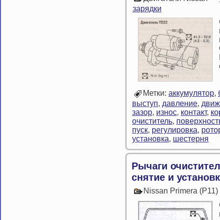
зарядки
Метки:
аккумулятор
,
выступ
,
давление
,
движ
зазор
,
износ
,
контакт
,
ко
очиститель
,
поверхност
пуск
,
регулировка
,
рото
установка
,
шестерня
Рычаги очистител
снятие и установ
Nissan Primera (P11