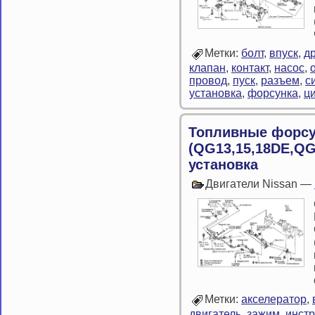
Метки:
болт
,
впуск
,
д
клапан
,
контакт
,
насос
,
провод
,
пуск
,
разъем
,
с
установка
,
форсунка
,
ц
Топливные форсу
(QG13,15,18DE,QG
установка
Двигатели Nissan —
Метки:
акселератор
,
двигатель
,
зажим
,
инстр