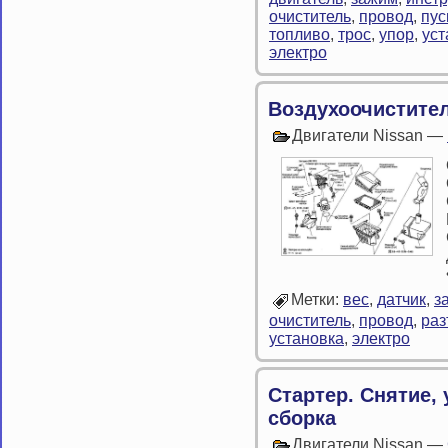
очиститель
,
провод
,
пус
топливо
,
трос
,
упор
,
уст
электро
Воздухоочистител
Двигатели Nissan —
Метки:
вес
,
датчик
,
з
очиститель
,
провод
,
ра
установка
,
электро
Стартер. Снятие, 
сборка
Двигатели Nissan —