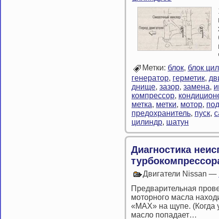
Метки:
блок
,
блок ци
генератор
,
герметик
,
дв
днище
,
зазор
,
замена
,
и
компрессор
,
кондицион
метка
,
метки
,
мотор
,
по
предохранитель
,
пуск
,
с
цилиндр
,
шатун
Диагностика неис
турбокомпрессор
Двигатели Nissan —
Предварительная провер
моторного масла наход
«МАХ» на щупе. (Когда
масло попадает…