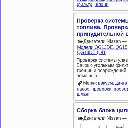
фильтр
,
шланг
Проверка систем
топлива. Проверк
принудительной 
Двигатели Nissan —
Модели QG13DE, QG15D
QG18DE (L/B)
Проверка системы улав
Бачок с угольным фильт
трещин и повреждений. 
помощью…
Метки:
вакуум
,
двига
насос
,
проверка
,
прово
шланг
Сборка блока ци
Двигатели Nissan —