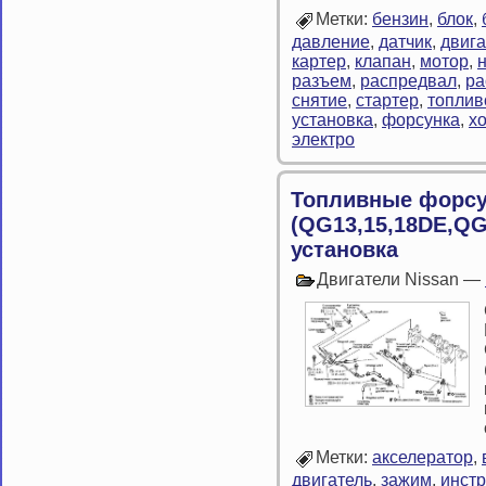
Метки:
бензин
,
блок
,
давление
,
датчик
,
двига
картер
,
клапан
,
мотор
,
разъем
,
распредвал
,
ра
снятие
,
стартер
,
топлив
установка
,
форсунка
,
х
электро
Топливные форсу
(QG13,15,18DE,QG
установка
Двигатели Nissan —
Метки:
акселератор
,
двигатель
,
зажим
,
инстр