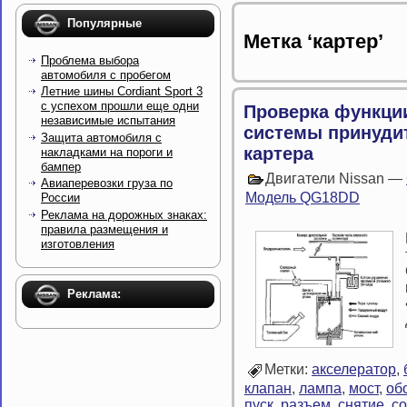
Популярные
Метка ‘картер’
Проблема выбора
автомобиля с пробегом
Летние шины Cordiant Sport 3
с успехом прошли еще одни
Проверка функции
независимые испытания
системы принуди
Защита автомобиля с
картера
накладками на пороги и
бампер
Двигатели Nissan —
Авиаперевозки груза по
Модель QG18DD
России
Реклама на дорожных знаках:
правила размещения и
изготовления
Реклама:
Метки:
акселератор
,
клапан
,
лампа
,
мост
,
об
пуск
,
разъем
,
снятие
,
с