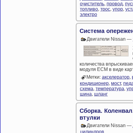
очиститель
,
провод
,
пус
топливо
,
трос
,
упор
,
уст
электро
Система опереже
Двигатели Nissan —
количества впрыскивае
модуля ЕСМ в виде карт
Метки:
акселератор
,
кондиционер
,
мост
,
пед
схема
,
температура
,
уп
шина
,
шланг
Сборка. Коленва
втулки
Двигатели Nissan —
цилиндров