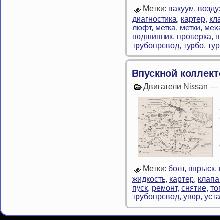
Метки:
вакуум
,
возду
диагностика
,
картер
,
кл
люфт
,
метка
,
метки
,
мех
подшипник
,
проверка
,
п
трубопровод
,
турбо
,
ту
Впускной коллект
Двигатели Nissan —
Метки:
болт
,
впрыск
,
жидкость
,
картер
,
клапа
пуск
,
ремонт
,
снятие
,
то
трубопровод
,
упор
,
уст