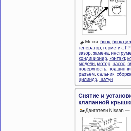
Метки:
блок
,
блок ци
генератор
,
герметик
,
Г
зазор
,
замена
,
инструме
кондиционер
,
контакт
,
к
модели
,
мотор
,
насос
,
о
поверхность
,
подшипни
разъем
,
сальник
,
сборк
цилиндр
,
шатун
Снятие и установ
клапанной крышки
Двигатели Nissan —