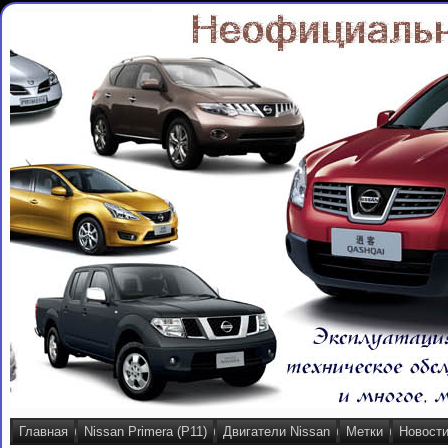
Главная
Nissan Primera (P11)
Двигатели Nissan
Метки
Новост