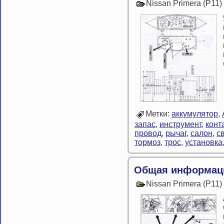
Nissan Primera (P11
Метки:
аккумулятор
,
запас
,
инструмент
,
конт
провод
,
рычаг
,
салон
,
св
тормоз
,
трос
,
установка
Общая информац
Nissan Primera (P11