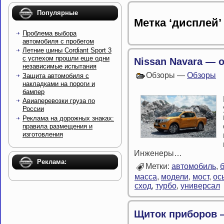
Популярные
Метка ‘дисплей’
Проблема выбора
автомобиля с пробегом
Летние шины Cordiant Sport 3
с успехом прошли еще одни
Nissan Navara — 
независимые испытания
Обзоры —
Обзоры
Защита автомобиля с
накладками на пороги и
бампер
Авиаперевозки груза по
России
Реклама на дорожных знаках:
правила размещения и
изготовления
Инженеры…
Реклама:
Метки:
автомобиль
,
масса
,
модели
,
мост
,
ос
сход
,
турбо
,
универсал
Щиток приборов —