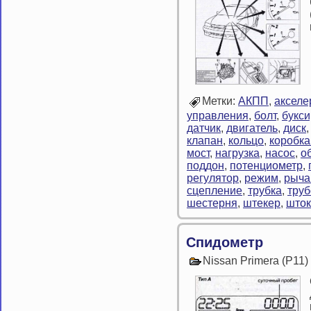
Метки:
АКПП
,
акселе
управления
,
болт
,
букси
датчик
,
двигатель
,
диск
клапан
,
кольцо
,
коробка
мост
,
нагрузка
,
насос
,
о
поддон
,
потенциометр
,
регулятор
,
режим
,
рыча
сцепление
,
трубка
,
тру
шестерня
,
штекер
,
шток
Спидометр
Nissan Primera (P11