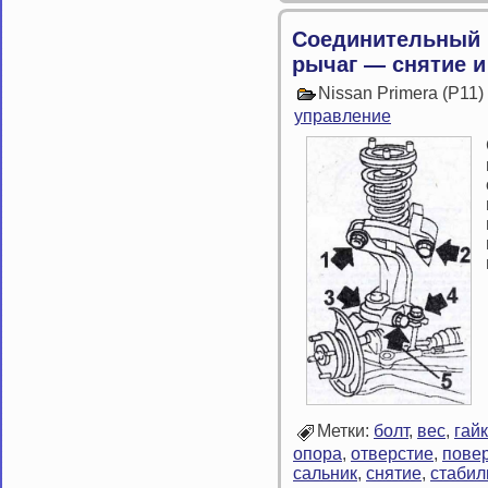
Соединительный 
рычаг — снятие и
Nissan Primera (P11
управление
Метки:
болт
,
вес
,
гай
опора
,
отверстие
,
пове
сальник
,
снятие
,
стабил