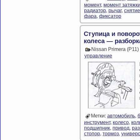
момент
,
момент затяжк
радиатор
,
рычаг
,
снятие
фара
,
фиксатор
Ступица и поворо
колеса — разборк
Nissan Primera (P11
управление
Метки:
автомобиль
,
б
инструмент
,
колесо
,
кол
подшипник
,
привод
,
раз
стопор
,
тормоз
,
универ