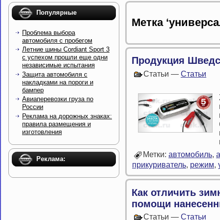
Популярные
Метка ‘универса
Проблема выбора
автомобиля с пробегом
Летние шины Cordiant Sport 3
с успехом прошли еще одни
Продукция Шведс
независимые испытания
Статьи —
Статьи
Защита автомобиля с
накладками на пороги и
бампер
Авиаперевозки груза по
России
Реклама на дорожных знаках:
правила размещения и
изготовления
Метки:
автомобиль
,
Реклама:
прикуриватель
,
режим
,
Как отличить зим
помощи нанесенн
Статьи —
Статьи