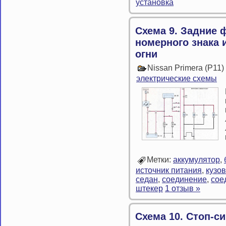
установка
Схема 9. Задние
номерного знака 
огни
Nissan Primera (P11
электрические схемы
Метки:
аккумулятор
,
источник питания
,
кузов
седан
,
соединение
,
сое
штекер
1 отзыв »
Схема 10. Стоп-с