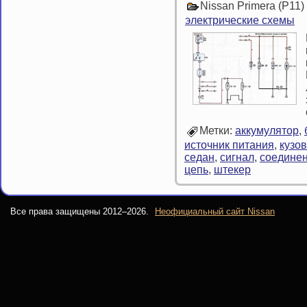
Nissan Primera (P11
электрические схемы
Метки:
аккумулятор
,
источник питания
,
кузов
седан
,
сигнал
,
соедине
цепь
,
штекер
Все права защищены 2012–
2026.
Неофициальный сайт Nissan