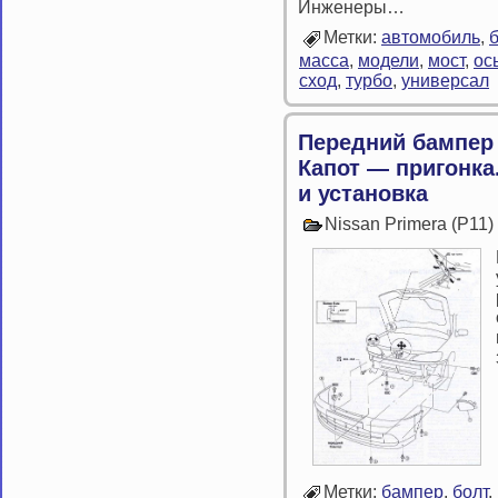
Инженеры…
Метки:
автомобиль
,
масса
,
модели
,
мост
,
ос
сход
,
турбо
,
универсал
Передний бампер 
Капот — пригонка
и установка
Nissan Primera (P11
Метки:
бампер
,
болт
,